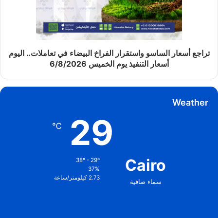
تراجع أسعار الساسو واستقرار الفراخ البيضاء في تعاملات.. اليوم
أسعار التنفيذ يوم الخميس 6/8/2026
Weather
29
℃
Cairo
38º - 29º
37%
2.73 كيلومتر/ساعة
سماء صافية