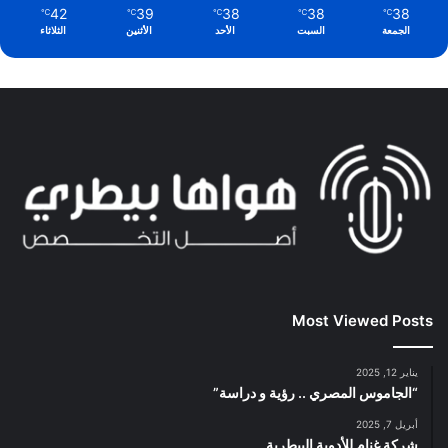
42
39
38
38
38
℃
℃
℃
℃
℃
الجمعة
السبت
الأحد
الأثنين
الثلاثاء
Most Viewed Posts
يناير 12, 2025
“الجاموس المصري .. رؤية و دراسة”
أبريل 7, 2025
شركة غنام للأدوية البيطرية