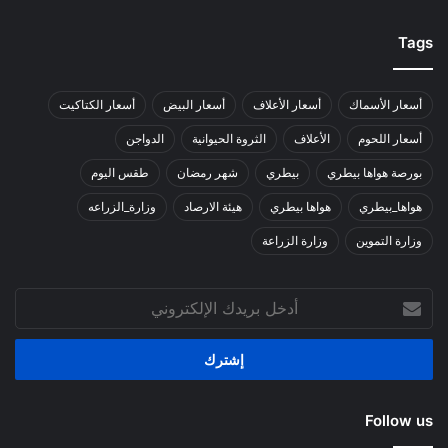
Tags
أسعار الأسماك
أسعار الأعلاف
أسعار البيض
أسعار الكتاكيت
أسعار اللحوم
الأعلاف
الثروة الحيوانية
الدواجن
بورصة هواها بيطري
بيطري
شهر رمضان
طقس اليوم
هواها_بيطري
هواها بيطري
هيئة الارصاد
وزارة_الزراعه
وزارة التموين
وزارة الزراعة
أدخل
بريدك
الإلكتروني
Follow us