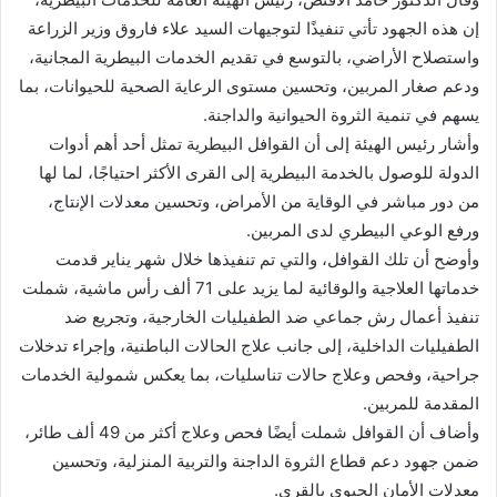
إن هذه الجهود تأتي تنفيذًا لتوجيهات السيد علاء فاروق وزير الزراعة
واستصلاح الأراضي، بالتوسع في تقديم الخدمات البيطرية المجانية،
ودعم صغار المربين، وتحسين مستوى الرعاية الصحية للحيوانات، بما
يسهم في تنمية الثروة الحيوانية والداجنة.
وأشار رئيس الهيئة إلى أن القوافل البيطرية تمثل أحد أهم أدوات
الدولة للوصول بالخدمة البيطرية إلى القرى الأكثر احتياجًا، لما لها
من دور مباشر في الوقاية من الأمراض، وتحسين معدلات الإنتاج،
ورفع الوعي البيطري لدى المربين.
وأوضح أن تلك القوافل، والتي تم تنفيذها خلال شهر يناير قدمت
خدماتها العلاجية والوقائية لما يزيد على 71 ألف رأس ماشية، شملت
تنفيذ أعمال رش جماعي ضد الطفيليات الخارجية، وتجريع ضد
الطفيليات الداخلية، إلى جانب علاج الحالات الباطنية، وإجراء تدخلات
جراحية، وفحص وعلاج حالات تناسليات، بما يعكس شمولية الخدمات
المقدمة للمربين.
وأضاف أن القوافل شملت أيضًا فحص وعلاج أكثر من 49 ألف طائر،
ضمن جهود دعم قطاع الثروة الداجنة والتربية المنزلية، وتحسين
معدلات الأمان الحيوي بالقرى.