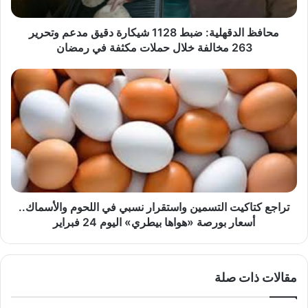
وتحرير
263
مخالفة
محافظ الدقهلية: ضبط 1128 شيكارة دقيق مدعم وتحرير
خلال
263 مخالفة خلال حملات مكثفة في رمضان
حملات
مكثفة
تراجع
في
كتاكيت
رمضان
التسمين
واستقرار
نسبي
في
اللحوم
والأسماك..
أسعار
بورصة
تراجع كتاكيت التسمين واستقرار نسبي في اللحوم والأسماك..
«هواها
أسعار بورصة «هواها بيطري» اليوم 24 فبراير
بيطري»
اليوم
24
مقالات ذات صلة
فبراير