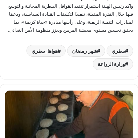
وأكد رئيس الهيئة استمرار تنفيذ القوافل البيطرية المجانية والتوسع
فيها خلال الفترة المقبلة، تنفيذًا لتكليفات القيادة السياسية، ودعمًا
لمبادرات التنمية الريفية، وعلى رأسها مبادرة «حياة كريمة»، بما
يحقق تحسين مستوى معيشة المربين ويعزز منظومة الأمن الغذائي.
بيطري
شهر رمضان
هواها_بيطري
وزارة الزراعة
محافظ
الدقهلية:
ضبط
1128
شيكارة
دقيق
مدعم