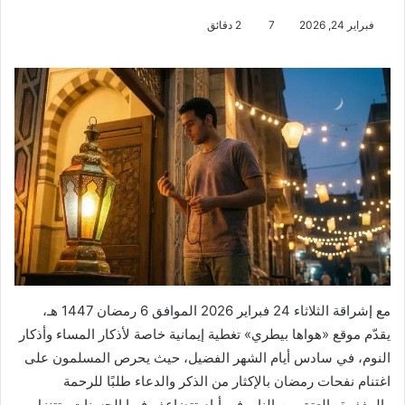
فبراير 24, 2026
7
2 دقائق
مع إشراقة الثلاثاء 24 فبراير 2026 الموافق 6 رمضان 1447 هـ،
يقدّم موقع «هواها بيطري» تغطية إيمانية خاصة لأذكار المساء وأذكار
النوم، في سادس أيام الشهر الفضيل، حيث يحرص المسلمون على
اغتنام نفحات رمضان بالإكثار من الذكر والدعاء طلبًا للرحمة
والمغفرة والعتق من النار، في أيام تتضاعف فيها الحسنات وتتنزل