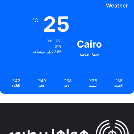
Weather
25
℃
Cairo
38º - 25º
61%
2.56 كيلومتر/ساعة
سماء صافية
42
40
38
38
38
℃
℃
℃
℃
℃
الجمعة
السبت
الأحد
الأثنين
الثلاثاء