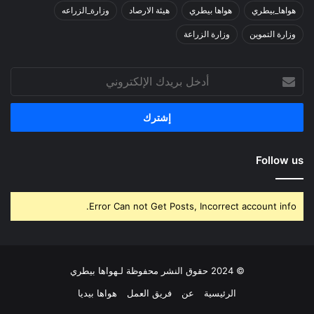
هواها_بيطري
هواها بيطري
هيئة الارصاد
وزارة_الزراعه
وزارة التموين
وزارة الزراعة
أدخل
بريدك
الإلكتروني
Follow us
Error Can not Get Posts, Incorrect account info.
© 2024 حقوق النشر محفوظة لـهواها بيطري
الرئيسية
عن
فريق العمل
هواها بيديا