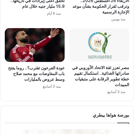
الأربعاء 26 أغسطس 2026..
تحقق أعلى إيرادات في تاريخها..
وترقب لقرار الحكومة بشأن موعد
15.9 مليار جنيه خلال عام
الإجازة الرسمية
منذ 6 أيام
منذ يومين
مصر تعزز ثقة الاتحاد الأوروبي في
عودة الفرعون تقترب؟.. روما يفتح
صادراتها الغذائية.. استكمال تقييم
باب المفاوضات مع محمد صلاح
خطة تطوير الرقابة على متبقيات
وسط عروض بالمليارات
المبيدات
منذ 3 أسابيع
منذ 3 أسابيع
بورصة هواها بيطري