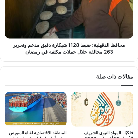
من
1128
الخسائر
شيكارة
دقيق
مدعم
وتحرير
263
مخالفة
محافظ الدقهلية: ضبط 1128 شيكارة دقيق مدعم وتحرير
خلال
263 مخالفة خلال حملات مكثفة في رمضان
حملات
مكثفة
في
مقالات ذات صلة
رمضان
فلكيًا.. المولد النبوي الشريف
المنطقة الاقتصادية لقناة السويس