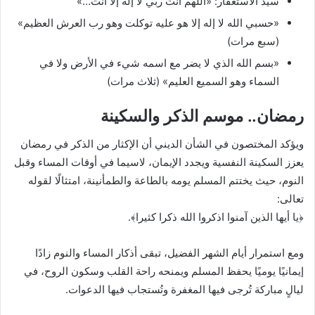
سيد الاستغفار: «اللهم أنت ربي لا إله إلا أنت…»
«حسبي الله لا إله إلا هو عليه توكلت وهو رب العرش العظيم»
(سبع مرات)
«بسم الله الذي لا يضر مع اسمه شيء في الأرض ولا في
السماء وهو السميع العليم» (ثلاث مرات)
رمضان.. موسم الذكر والسكينة
ويؤكد المختصون في الشأن الديني أن الإكثار من الذكر في رمضان
يعزز السكينة النفسية ويجدد الإيمان، لاسيما في أوقات المساء وقبل
النوم، حيث يختتم المسلم يومه بالطاعة والطمأنينة، امتثالًا لقوله
تعالى:
﴿يا أيها الذين آمنوا اذكروا الله ذكرا كثيرا﴾.
ومع استمرار أيام الشهر الفضيل، تبقى أذكار المساء والنوم زادًا
إيمانيًا يوميًا يحفظ المسلم ويمنحه راحة القلب وسكون الروح، في
ليالٍ مباركة تُرجى فيها المغفرة وتُستجاب فيها الدعوات.