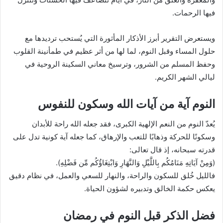
فيها الرحمات.
ويستعرض التقرير أبرز الأذكار المأثورة التي يُستحب ترديدها مع
حلول المساء وقبل النوم، لما لها من أثر عظيم في طمأنينة القلوب
وحفظ المسلم من الشرور، وترسيخ معاني السكينة الروحية في
ليالي الشهر الكريم.
النوم آية من آيات الله وسكون للنفوس
يُعدّ النوم من النعم الإلهية الكبرى، فقد جعله الله راحة للأبدان
وسكونًا للحركة وذهابًا للتعب والإرهاق، كما جعله آية كونية تدل على
قدرته سبحانه، إذ قال تعالى:
(وَمِنْ آيَاتِهِ مَنَامُكُم بِاللَّيْلِ وَالنَّهَارِ وَابْتِغَاؤُكُم مِّن فَضْلِهِ).
فالليل خُلق للسكون والراحة، والنهار للسعي والعمل، في نظام دقيق
يعكس حكمة الخالق وتدبيره لشؤون الحياة.
فضل الذكر قبل النوم في رمضان