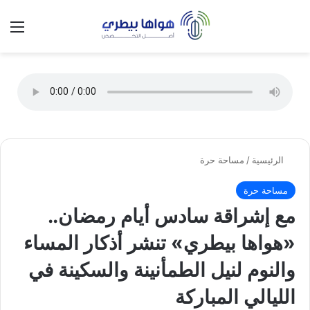
تسجيل الدخول
الق
الوضع ا
الرئيسية
/
مساحة حرة
مساحة حرة
مع إشراقة سادس أيام رمضان..
«هواها بيطري» تنشر أذكار المساء
والنوم لنيل الطمأنينة والسكينة في
الليالي المباركة