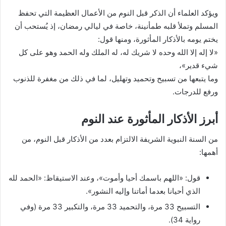
ويؤكد العلماء أن الذكر قبل النوم من الأعمال العظيمة التي تحفظ
المسلم وتملأ قلبه طمأنينة، خاصة في ليالي رمضان، إذ يُستحب أن
يختم يومه بالأذكار المأثورة، ومنها قول:
«لا إله إلا الله وحده لا شريك له، له الملك وله الحمد وهو على كل
شيء قدير»،
وما يتبعها من تسبيح وتحميد وتهليل، لما في ذلك من مغفرة للذنوب
ورفع للدرجات.
أبرز الأذكار المأثورة عند النوم
من السنة النبوية الشريفة الالتزام بعدد من الأذكار قبل النوم، من
أهمها:
قول: «اللهم باسمك أحيا وأموت»، وعند الاستيقاظ: «الحمد لله
الذي أحيانا بعدما أماتنا وإليه النشور».
التسبيح 33 مرة، والتحميد 33 مرة، والتكبير 33 مرة (وفي
رواية 34).