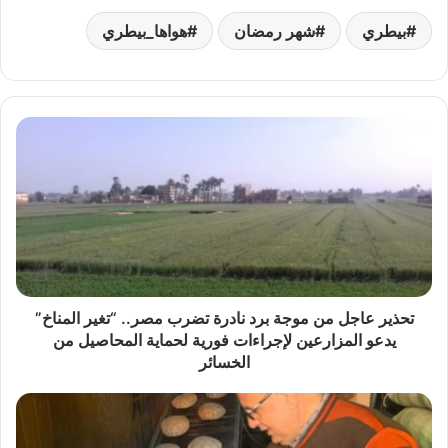
بيطري
شهر رمضان
هواها_بيطري
تحذير
عاجل
من
موجة
برد
نادرة
تضرب
مصر..
“تغير
المناخ”
تحذير عاجل من موجة برد نادرة تضرب مصر.. “تغير المناخ”
يدعو
يدعو المزارعين لإجراءات فورية لحماية المحاصيل من
المزارعين
الخسائر
لإجراءات
فورية
محافظ
لحماية
الدقهلية:
المحاصيل
ضبط