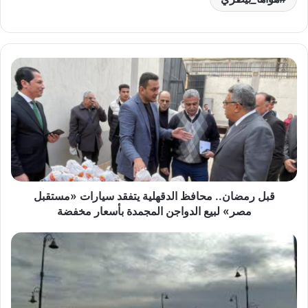
قبل
رمضان..
محافظ
الدقهلية
يتفقد
سيارات
«مستقبل
مصر»
لبيع
الدواجن
قبل رمضان.. محافظ الدقهلية يتفقد سيارات «مستقبل
المجمدة
مصر» لبيع الدواجن المجمدة بأسعار مخفضة
بأسعار
مخفضة
طقس
متقلب
حتى
الأربعاء..
شبورة