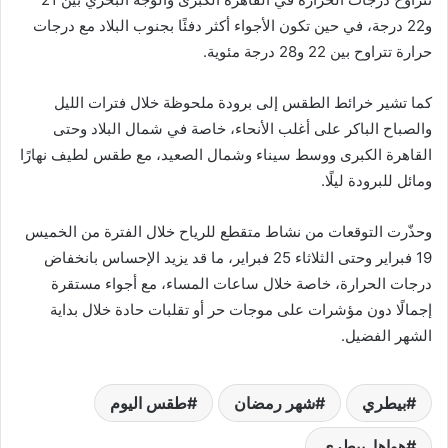
و22 درجة، في حين تكون الأجواء أكثر دفئًا بجنوب البلاد مع درجات
حرارة تتراوح بين 22 و28 درجة مئوية.
كما تشير خرائط الطقس إلى برودة ملحوظة خلال فترات الليل
والصباح الباكر على أغلب الأنحاء، خاصة في شمال البلاد وحتى
القاهرة الكبرى ووسط سيناء وشمال الصعيد، مع طقس لطيف نهارًا
ومائل للبرودة ليلًا.
وحذّرت التوقعات من نشاط متقطع للرياح خلال الفترة من الخميس
19 فبراير وحتى الثلاثاء 25 فبراير، ما قد يزيد الإحساس بانخفاض
درجات الحرارة، خاصة خلال ساعات المساء، مع أجواء مستقرة
إجمالًا دون مؤشرات على موجات حر أو تقلبات حادة خلال بداية
الشهر الفضيل.
بيطري
شهر رمضان
طقس اليوم
هواها_بيطري