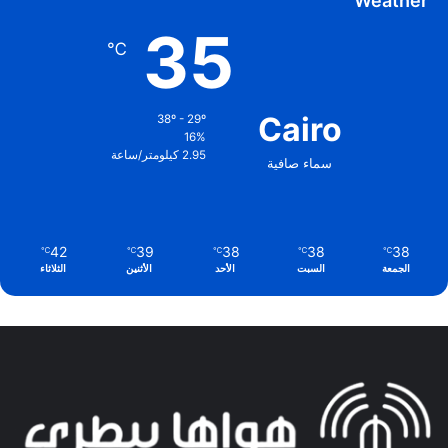
Weather
35
℃
Cairo
38º - 29º
16%
2.95 كيلومتر/ساعة
سماء صافية
42
39
38
38
38
℃
℃
℃
℃
℃
الجمعة
السبت
الأحد
الأثنين
الثلاثاء