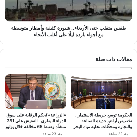
كثيفة
وأمطار
متوسطة
مع
أجواء
طقس متقلب حتى الأربعاء.. شبورة كثيفة وأمطار متوسطة
باردة
مع أجواء باردة ليلًا على أغلب الأنحاء
ليلًا
على
أغلب
مقالات ذات صلة
الأنحاء
الحكومة توسع خريطة الاستثمار..
«الزراعة» تُحكم الرقابة على سوق
تخصيص أراضٍ جديدة للصناعة
الدواء البيطري.. التفتيش على 381
والتجارة ومحطات تحلية مياه البحر
منشأة وضبط 65 مخالفة خلال يوليو
منذ 22 ساعة
منذ 23 ساعة