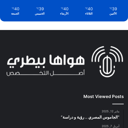
40
39
40
40
39
℃
℃
℃
℃
℃
الأثنين
الثلاثاء
الأربعاء
الخميس
الجمعة
Most Viewed Posts
يناير 12, 2025
“الجاموس المصري .. رؤية و دراسة”
أبريل 7, 2025