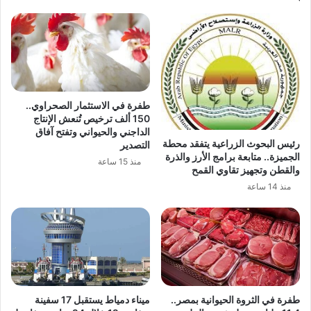
طفرة في الاستثمار الصحراوي..
150 ألف ترخيص تُنعش الإنتاج
الداجني والحيواني وتفتح آفاق
رئيس البحوث الزراعية يتفقد محطة
التصدير
الجميزة.. متابعة برامج الأرز والذرة
منذ 15 ساعة
والقطن وتجهيز تقاوي القمح
منذ 14 ساعة
طفرة في الثروة الحيوانية بمصر..
ميناء دمياط يستقبل 17 سفينة