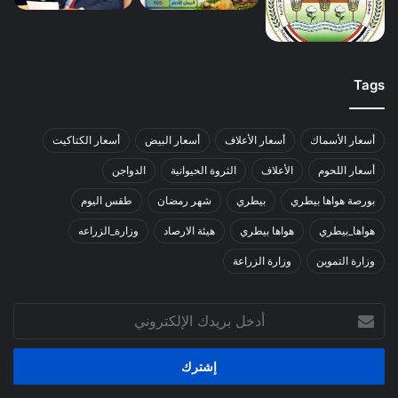
Tags
أسعار الأسماك
أسعار الأعلاف
أسعار البيض
أسعار الكتاكيت
أسعار اللحوم
الأعلاف
الثروة الحيوانية
الدواجن
بورصة هواها بيطري
بيطري
شهر رمضان
طقس اليوم
هواها_بيطري
هواها بيطري
هيئة الارصاد
وزارة_الزراعه
وزارة التموين
وزارة الزراعة
أدخل
بريدك
الإلكتروني