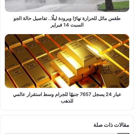
حالة
الجو
السبت
طقس مائل للحرارة نهارًا وبرودة ليلًا.. تفاصيل حالة الجو
14
السبت 14 فبراير
فبراير
عيار
24
يسجل
7657
جنيهًا
للجرام
وسط
استقرار
عالمي
للذهب
عيار 24 يسجل 7657 جنيهًا للجرام وسط استقرار عالمي
للذهب
مقالات ذات صلة