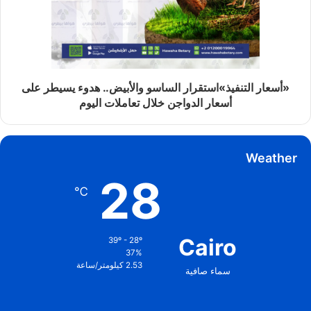
«أسعار التنفيذ»استقرار الساسو والأبيض.. هدوء يسيطر على
أسعار الدواجن خلال تعاملات اليوم
Weather
28
℃
Cairo
39º - 28º
37%
2.53 كيلومتر/ساعة
سماء صافية