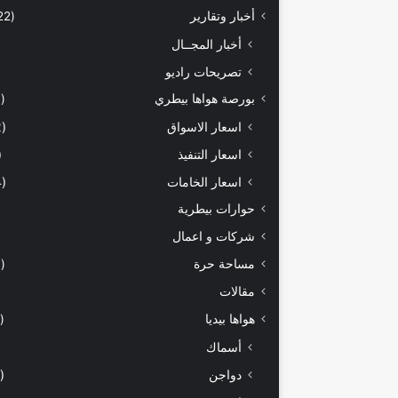
أخبار وتقارير
(5٬422)
أخبار المجــال
تصريحات راديو
بورصة هواها بيطري
(929)
اسعار الاسواق
(462)
اسعار التنفيذ
71)
اسعار الخامات
(294)
حوارات بيطرية
شركات و اعمال
مساحة حرة
(203)
مقالات
هواها بيديا
(297)
أسماك
دواجن
(149)