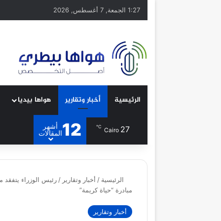
1:27 الجمعة, 7 أغسطس, 2026
الرئيسية
أخبار وتقارير
هواها بيديا
12
أشهر
℃
27
Cairo
المقالات
الرئيسية
/
أخبار وتقارير
/
رئيس الوزراء يتفقد 
مبادرة “حياة كريمة”
أخبار وتقارير