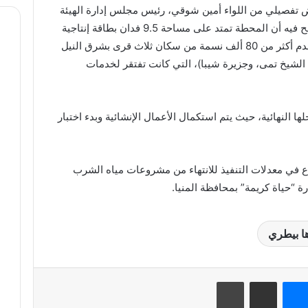
ض تفصيلي من اللواء أمين شوقي، رئيس مجلس إدارة الهيئة
القومية لمياه الشرب والصرف الصحي، أوضح فيه أن المحطة تمتد على مساحة 9.5 فدان بطاقة إنتاجية
تتراوح بين 10 و15 ألف متر مكعب يوميًا، وتخدم أكثر من 80 ألف نسمة من سكان ثلاث قرى بشرق النيل
لشيخ تمى، وجزيرة شيبا)، التي كانت تفتقر لخدمات
 النهائية، حيث يتم استكمال الأعمال الإنشائية وبدء اختبار
اع في معدلات التنفيذ للانتهاء من مشروعات مياه الشرب
“حياة كريمة” بمحافظة المنيا.
ا بيطري
نتيريست
ماسنجر
مشاركة عبر البريد
طباعة