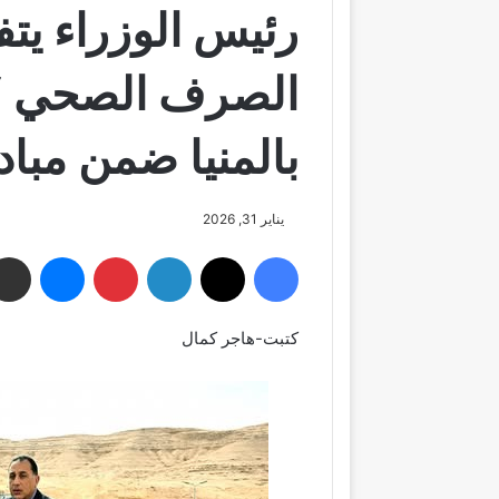
رئيس الوزراء يت
الصرف الصحي “
بالمنيا ضمن مباد
يناير 31, 2026
فيسبوك
‫X
لينكدإن
بينتيريست
ماسنجر
كتبت-هاجر كمال