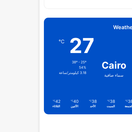
Weathe
27
℃
Cairo
38º - 25º
54%
3.18 كيلومتر/ساعة
سماء صافية
42
40
38
38
3
℃
℃
℃
℃
℃
لجمعة
السبت
الأحد
الأثنين
الثلاثاء