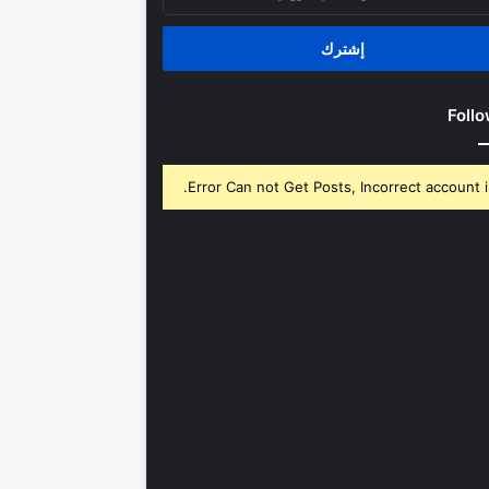
روني
Follo
Error Can not Get Posts, Incorrect account i