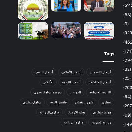
(53)
(9)
(1
Tags
(32)
أسعار الأسماك
أسعار الأعلاف
أسعار البيض
(25)
أسعار الكتاكيت
أسعار اللحوم
الأعلاف
الثروة الحيوانية
الدواجن
بورصة هواها بيطري
(64)
بيطري
شهر رمضان
طقس اليوم
هواها_بيطري
هواها بيطري
هيئة الارصاد
وزارة_الزراعه
(69)
وزارة التموين
وزارة الزراعة