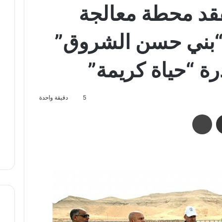
فقد محطة معالجة
بني حسن الشروق”
رة “حياة كريمة”
5
دقيقة واحدة
مشاركة عبر البريد
طباعة