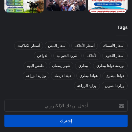
Tags
أسعار الأسماك
أسعار الأعلاف
أسعار البيض
أسعار الكتاكيت
أسعار اللحوم
الأعلاف
الثروة الحيوانية
الدواجن
بورصة هواها بيطري
بيطري
شهر رمضان
طقس اليوم
هواها_بيطري
هواها بيطري
هيئة الارصاد
وزارة_الزراعه
وزارة التموين
وزارة الزراعة
أدخل
بريدك
الإلكتروني