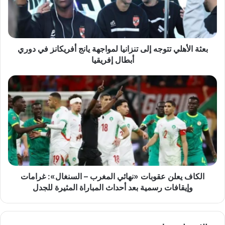
لمواجهة
يانج
أفريكانز
في
دوري
بعثة الأهلي تتوجه إلى تنزانيا لمواجهة يانج أفريكانز في دوري
أبطال
أبطال إفريقيا
إفريقيا
الكاف
يعلن
عقوبات
«نهائي
المغرب
–
السنغال»:
غرامات
وإيقافات
رسمية
الكاف يعلن عقوبات «نهائي المغرب – السنغال»: غرامات
بعد
وإيقافات رسمية بعد أحداث المباراة المثيرة للجدل
أحداث
المباراة
المثيرة