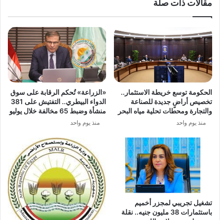
مقالات ذات صلة
للجدل
الحكومة توسع خريطة الاستثمار..
«الزراعة» تُحكم الرقابة على سوق
تخصيص أراضٍ جديدة للصناعة
الدواء البيطري.. التفتيش على 381
والتجارة ومحطات تحلية مياه البحر
منشأة وضبط 65 مخالفة خلال يوليو
منذ يوم واحد
منذ يوم واحد
تشغيل تجريبي لمجزر أخميم
باستثمارات 38 مليون جنيه.. نقلة