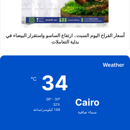
أسعار الفراخ اليوم السبت.. ارتفاع الساسو واستقرار البيضاء في
بداية التعاملات
Weather
34
℃
Cairo
38º - 30º
32%
1.68 كيلومتر/ساعة
سماء صافية