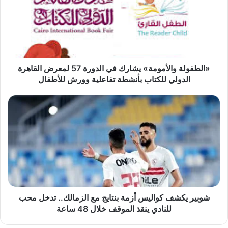
في
الدورة
57
لمعرض
القاهرة
الدولي
للكتاب
«الطفولة والأمومة» يشارك في الدورة 57 لمعرض القاهرة
بأنشطة
الدولي للكتاب بأنشطة تفاعلية وورش للأطفال
تفاعلية
وورش
شوبير
للأطفال
يكشف
كواليس
أزمة
بنتايج
مع
الزمالك..
تدخل
محب
للنادي
شوبير يكشف كواليس أزمة بنتايج مع الزمالك.. تدخل محب
ينقذ
للنادي ينقذ الموقف خلال 48 ساعة
الموقف