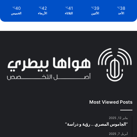
40
42
41
39
38
℃
℃
℃
℃
℃
الأحد
الأثنين
الثلاثاء
الأربعاء
الخميس
Most Viewed Posts
يناير 12, 2025
“الجاموس المصري .. رؤية و دراسة”
أبريل 7, 2025