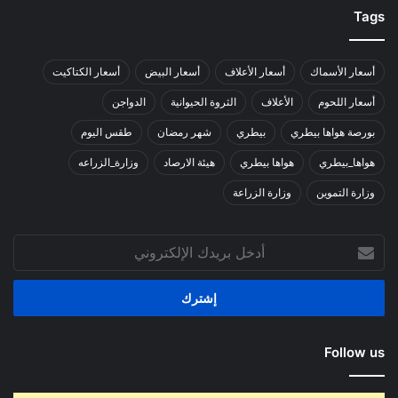
Tags
أسعار الأسماك
أسعار الأعلاف
أسعار البيض
أسعار الكتاكيت
أسعار اللحوم
الأعلاف
الثروة الحيوانية
الدواجن
بورصة هواها بيطري
بيطري
شهر رمضان
طقس اليوم
هواها_بيطري
هواها بيطري
هيئة الارصاد
وزارة_الزراعه
وزارة التموين
وزارة الزراعة
أدخل
بريدك
الإلكتروني
Follow us