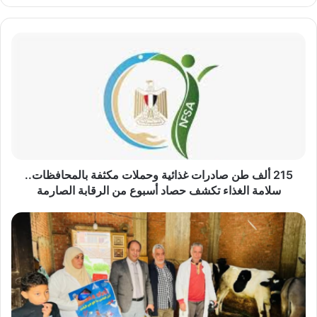
215
ألف
طن
صادرات
غذائية
وحملات
مكثفة
بالمحافظات..
سلامة
الغذاء
215 ألف طن صادرات غذائية وحملات مكثفة بالمحافظات..
تكشف
سلامة الغذاء تكشف حصاد أسبوع من الرقابة الصارمة
حصاد
أسبوع
محافظ
من
الدقهلية:
الرقابة
تحصين
الصارمة
50
ألف
رأس
ماشية