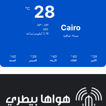
28
℃
Cairo
39º - 28º
39%
2.78 كيلومتر/ساعة
سماء صافية
40
39
40
40
39
℃
℃
℃
℃
℃
الأثنين
الثلاثاء
الأربعاء
الخميس
الجمعة