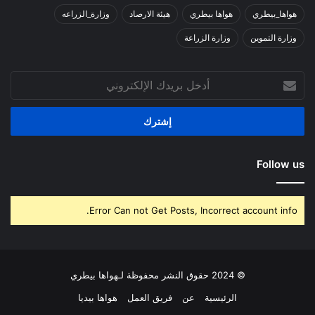
هواها_بيطري
هواها بيطري
هيئة الارصاد
وزارة_الزراعه
وزارة التموين
وزارة الزراعة
أدخل
بريدك
الإلكتروني
Follow us
Error Can not Get Posts, Incorrect account info.
© 2024 حقوق النشر محفوظة لـهواها بيطري
الرئيسية
عن
فريق العمل
هواها بيديا