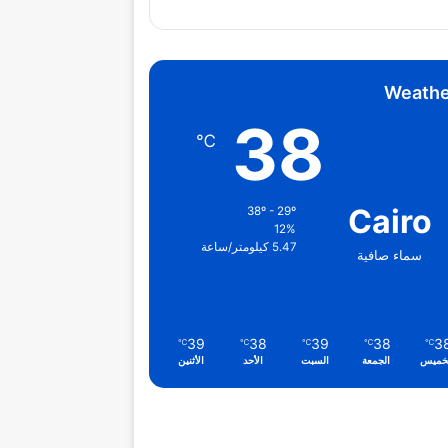
Weathe
38
℃
Cairo
38º - 29º
12%
5.47 كيلومتر/ساعة
سماء صافية
39
38
39
38
3
℃
℃
℃
℃
℃
خميس
الجمعة
السبت
الأحد
الأثنين