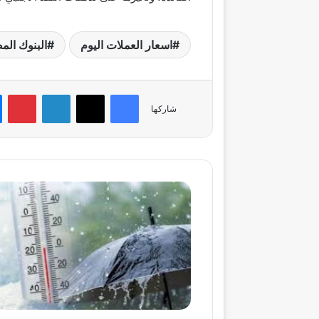
اسعار العملات اليوم
البنوك الم
فيسبوك
‫X
لينكدإن
بي
شاركها
موجة
برد
شديدة
تضرب
البلاد
السبت..
وأمطار
متفاوتة
على