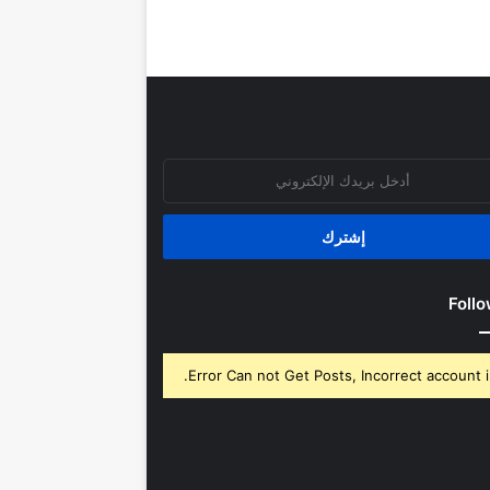
روني
Follo
Error Can not Get Posts, Incorrect account i