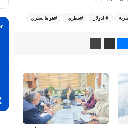
صرية
الدولار
بيطري
هواها بيطري
r
نتيريست
ماسنجر
مشاركة عبر البريد
طباعة
إنجاز
غير
مسبوق..
«وقاية
8
النباتات»
ال
أول
جهة
بحثية
مصرية