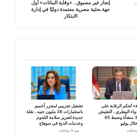
معتمدة
إنجاز غير مسبوق.. «وقاية النباتات» أول
دوليًا
جهة بحثية مصرية معتمدة دوليًا في إدارة
في
الابتكار
إدارة
الابتكار
» تُحكم الرقابة على
تشغيل تجريبي لمجزر أخميم
اء البيطري.. التفتيش
باستثمارات 38 مليون جنيه.. نقلة
على 381 منشأة وضبط 65
جديدة لتعزيز سلامة اللحوم
لال يوليو
وخدمات الذبح في سوهاج
منذ 3 ساعات