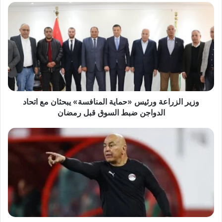
وزير
الزراعة
ورئيس
«حماية
المنافسة»
يبحثان
مع
اتحاد
الدواجن
ضبط
وزير الزراعة ورئيس «حماية المنافسة» يبحثان مع اتحاد
السوق
الدواجن ضبط السوق قبل رمضان
قبل
رمضان
منتخب
مصر
يصطدم
بالسنغال
في
نصف
نهائي
أمم
أفريقيا