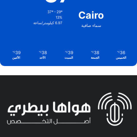
Cairo
37º - 29º
13%
6.97 كيلومتر/ساعة
سماء صافية
39
38
39
38
36
℃
℃
℃
℃
℃
الخميس
الجمعة
السبت
الأحد
الأثنين