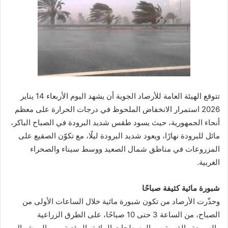
تتوقع الهيئة العامة للأرصاد الجوية أن يشهد اليوم الأربعاء 14 يناير
2026 استمرار الانخفاض الملحوظ في درجات الحرارة على معظم
أنحاء الجمهورية، حيث يسود طقس شديد البرودة في الصباح الباكر،
مائل للبرودة نهارًا، ويعود شديد البرودة ليلًا، مع تكوّن الصقيع على
المزروعات في مناطق شمال الصعيد ووسط سيناء والصحراء
الغربية.
شبورة مائية كثيفة صباحًا
وحذّرت الأرصاد من تكون شبورة مائية خلال الساعات الأولى من
الصباح، من الساعة 3 حتى 10 صباحًا، على الطرق الزراعية
والسريعة والقريبة من المسطحات المائية، المؤدية من وإلى شمال