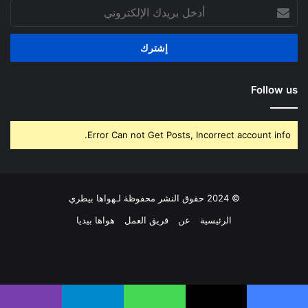
أدخل
بريدك
الإلكتروني
Follow us
Error Can not Get Posts, Incorrect account info.
© 2024 حقوق النشر محفوظة لـهواها بيطري
الرئيسية
عن
فريق العمل
هواها بيديا
فيسبوك
‫X
بينتيريست
لينكدإن
‫YouTube
انستقرام