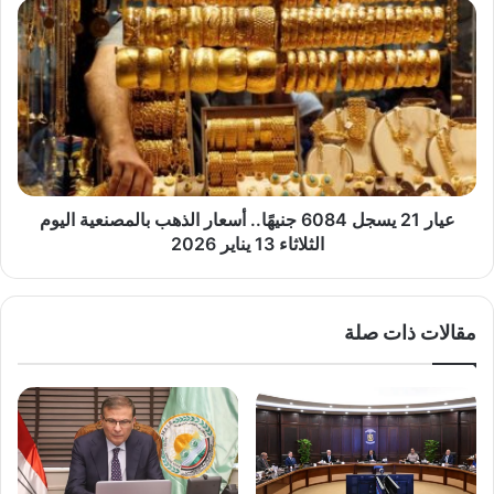
من
عيار
1.7
21
مليون
يسجل
رأس
6084
ماشية
جنيهًا..
وطائر
أسعار
الذهب
بالمصنعية
اليوم
الثلاثاء
عيار 21 يسجل 6084 جنيهًا.. أسعار الذهب بالمصنعية اليوم
13
الثلاثاء 13 يناير 2026
يناير
2026
مقالات ذات صلة