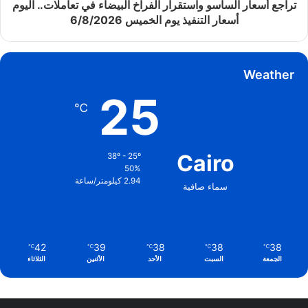
تراجع أسعار الساسو واستقرار الفراخ البيضاء في تعاملات.. اليوم
أسعار التنفيذ يوم الخميس 6/8/2026
Weather
25
℃
Cairo
38º - 25º
50%
2.94 كيلومتر/ساعة
سماء صافية
42
39
38
38
38
℃
℃
℃
℃
℃
الجمعة
السبت
الأحد
الأثنين
الثلاثاء