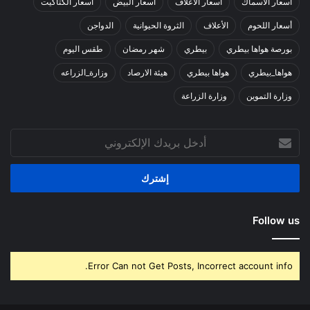
أسعار الأسماك
أسعار الأعلاف
أسعار البيض
أسعار الكتاكيت
أسعار اللحوم
الأعلاف
الثروة الحيوانية
الدواجن
بورصة هواها بيطري
بيطري
شهر رمضان
طقس اليوم
هواها_بيطري
هواها بيطري
هيئة الارصاد
وزارة_الزراعه
وزارة التموين
وزارة الزراعة
أدخل
بريدك
الإلكتروني
Follow us
Error Can not Get Posts, Incorrect account info.