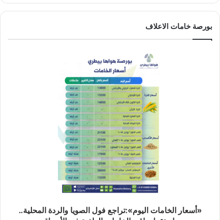
بورصة خامات الاعلاف
«أسعار الخامات اليوم»:تراجع فول الصويا والردة المحلية..