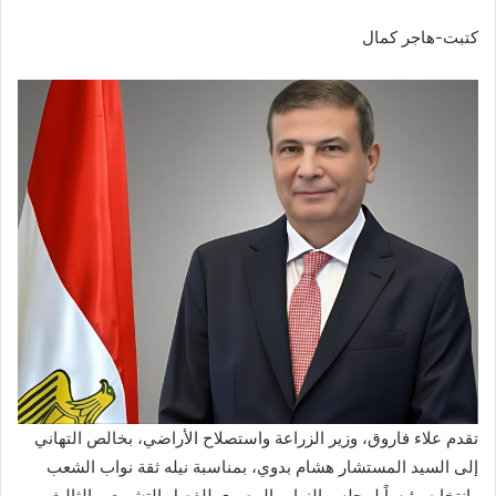
كتبت-هاجر كمال
تقدم علاء فاروق، وزير الزراعة واستصلاح الأراضي، بخالص التهاني
إلى السيد المستشار هشام بدوي، بمناسبة نيله ثقة نواب الشعب
وانتخابه رئيساً لمجلس النواب المصري للفصل التشريعي الثالث،