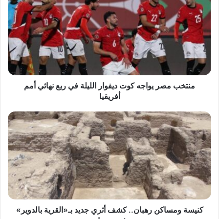
مصر
يواجه
كوت
ديفوار
الليلة
في
ربع
نهائي
أمم
منتخب مصر يواجه كوت ديفوار الليلة في ربع نهائي أمم
أفريقيا
أفريقيا
كنيسة
ومساكن
رهبان..
كشف
أثري
جديد
بـ«القرية
بالدوير»
في
سوهاج
كنيسة ومساكن رهبان.. كشف أثري جديد بـ«القرية بالدوير»