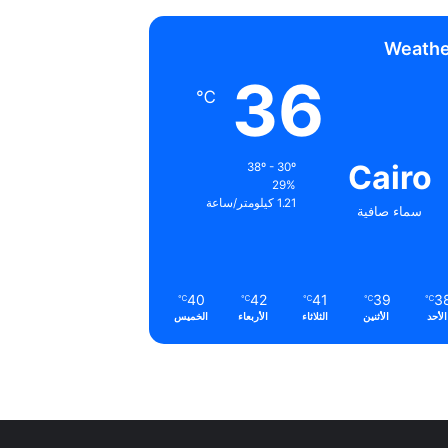
Weathe
36
℃
Cairo
38º - 30º
29%
1.21 كيلومتر/ساعة
سماء صافية
40
42
41
39
3
℃
℃
℃
℃
℃
الأحد
الأثنين
الثلاثاء
الأربعاء
الخميس