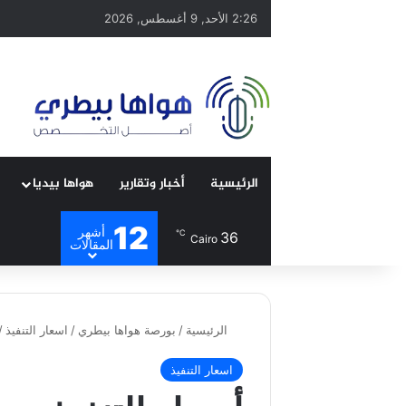
2:26 الأحد, 9 أغسطس, 2026
الرئيسية
أخبار وتقارير
هواها بيديا
12
أشهر
℃
36
Cairo
المقالات
الرئيسية
/
بورصة هواها بيطري
/
اسعار التنفيذ
/
اسعار التنفيذ