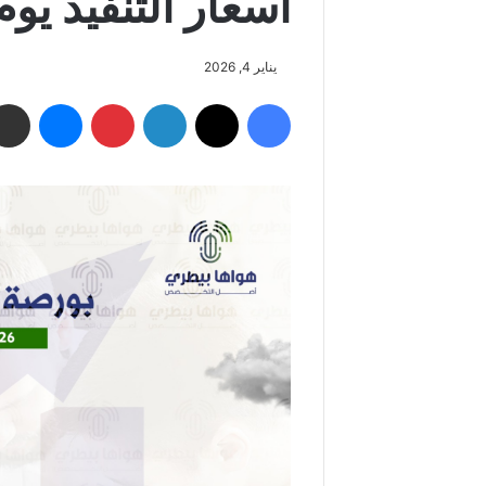
أسعار التنفيذ يوم الأحد
يناير 4, 2026
فيسبوك
‫X
لينكدإن
بينتيريست
ماسنجر