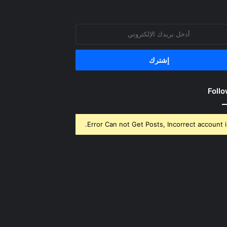
روني
Follo
Error Can not Get Posts, Incorrect account i