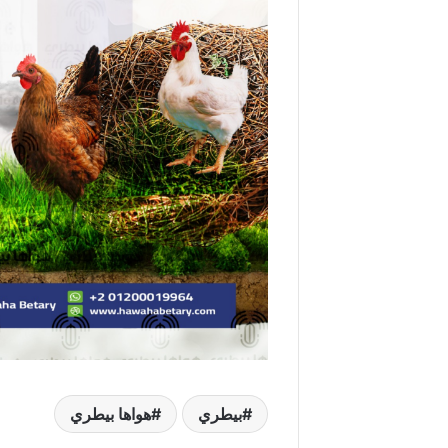
بيطري
هواها بيطري