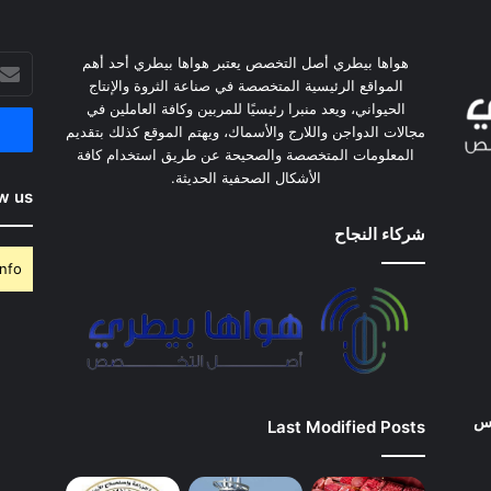
أدخل
هواها بيطري أصل التخصص يعتبر هواها بيطري أحد أهم
بريدك
المواقع الرئيسية المتخصصة في صناعة الثروة والإنتاج
الإلكت
الحيواني، ويعد منبرا رئيسيًا للمربين وكافة العاملين في
مجالات الدواجن واللارج والأسماك، ويهتم الموقع كذلك بتقديم
المعلومات المتخصصة والصحيحة عن طريق استخدام كافة
الأشكال الصحفية الحديثة.
w us
شركاء النجاح
nfo.
وس
Last Modified Posts