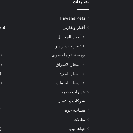
تصنيفات
Hawaha Pets
أخبار وتقارير
(5٬435)
أخبار المجــال
تصريحات راديو
بورصة هواها بيطري
(934)
اسعار الاسواق
(465)
اسعار التنفيذ
(172)
اسعار الخامات
(295)
حوارات بيطرية
شركات و اعمال
مساحة حرة
(204)
مقالات
هواها بيديا
(297)