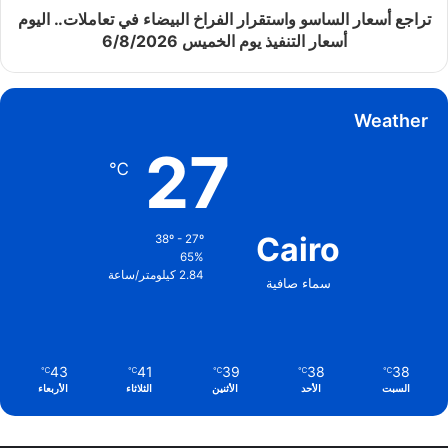
تراجع أسعار الساسو واستقرار الفراخ البيضاء في تعاملات.. اليوم
أسعار التنفيذ يوم الخميس 6/8/2026
Weather
27
℃
Cairo
38º - 27º
65%
2.84 كيلومتر/ساعة
سماء صافية
43
41
39
38
38
℃
℃
℃
℃
℃
السبت
الأحد
الأثنين
الثلاثاء
الأربعاء