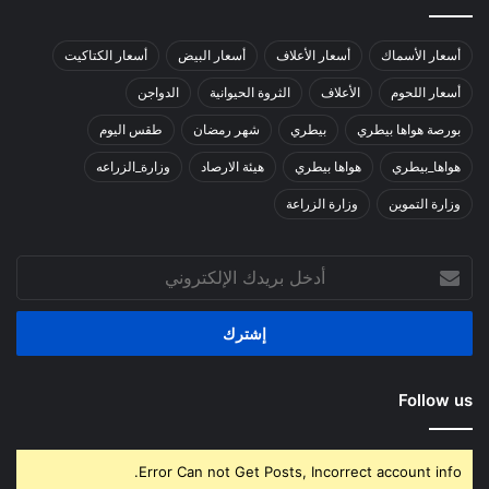
أسعار الأسماك
أسعار الأعلاف
أسعار البيض
أسعار الكتاكيت
أسعار اللحوم
الأعلاف
الثروة الحيوانية
الدواجن
بورصة هواها بيطري
بيطري
شهر رمضان
طقس اليوم
هواها_بيطري
هواها بيطري
هيئة الارصاد
وزارة_الزراعه
وزارة التموين
وزارة الزراعة
أدخل
بريدك
الإلكتروني
Follow us
Error Can not Get Posts, Incorrect account info.