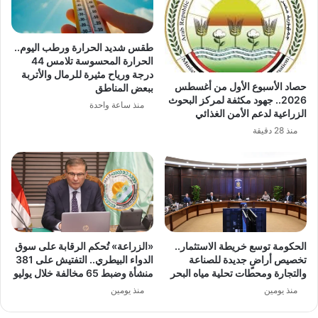
طقس شديد الحرارة ورطب اليوم..
الحرارة المحسوسة تلامس 44
درجة ورياح مثيرة للرمال والأتربة
حصاد الأسبوع الأول من أغسطس
ببعض المناطق
2026.. جهود مكثفة لمركز البحوث
منذ ساعة واحدة
الزراعية لدعم الأمن الغذائي
منذ 28 دقيقة
الحكومة توسع خريطة الاستثمار..
«الزراعة» تُحكم الرقابة على سوق
تخصيص أراضٍ جديدة للصناعة
الدواء البيطري.. التفتيش على 381
والتجارة ومحطات تحلية مياه البحر
منشأة وضبط 65 مخالفة خلال يوليو
منذ يومين
منذ يومين