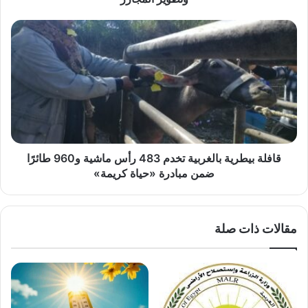
قافلة
بيطرية
بالغربية
تخدم
483
رأس
ماشية
و960
طائرًا
ضمن
قافلة بيطرية بالغربية تخدم 483 رأس ماشية و960 طائرًا
مبادرة
ضمن مبادرة «حياة كريمة»
«حياة
كريمة»
مقالات ذات صلة