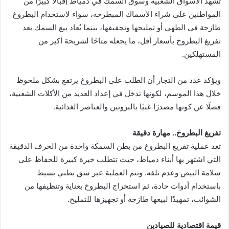
تشهد الأسواق الشعبية وسوق السمك في دمياط إقبالًا كبيرًا من
المواطنين على شراء الأسماك المبطرخة، سواء لاستخدام البطروخ
طازجة في الطهي أو تمليحها وتجفيفها، بينما يُعاد بيع السمك بعد
تفريغ البطروخ بأسعار أقل، ما يجعله متاحًا لشريحة أكبر من
المستهلكين.
ويؤكد عدد من التجار أن الطلب على البطروخ يرتفع بشكل ملحوظ
خلال هذا الموسم، لكونها تدخل في إعداد العديد من الأكلات الشعبية،
فضلًا عن كونها مصدرًا غنيًا بالبروتين والعناصر الغذائية.
تفريغ البطروخ.. مهارة دقيقة
تعد عملية تفريغ البطروخ من بطن السمكة واحدة من الحرف الدقيقة
التي اشتهر بها أبناء دمياط، حيث تتطلب خبرة كبيرة للحفاظ على
سلامة البيض وعدم تلفه. وتتم العملية عبر شق بطني بسيط
باستخدام أدوات حادة، ثم استخراج البطروخ بعناية وتنظيفها من
الشوائب، تمهيدًا لبيعها طازجة أو تجهيزها للتمليح.
قيمة اقتصادية للصيادين