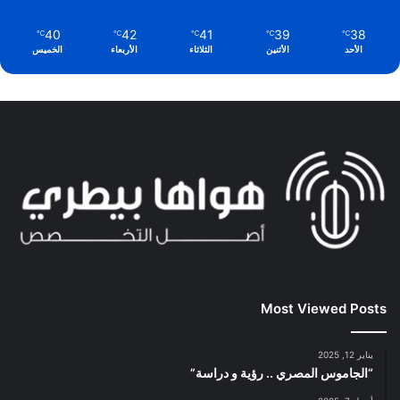
40
42
41
39
38
℃
℃
℃
℃
℃
الأحد
الأثنين
الثلاثاء
الأربعاء
الخميس
Most Viewed Posts
يناير 12, 2025
“الجاموس المصري .. رؤية و دراسة”