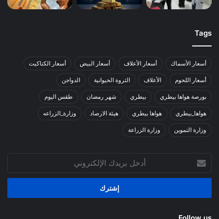
Tags
أسعار الأسماك
أسعار الأعلاف
أسعار البيض
أسعار الكتاكيت
أسعار اللحوم
الأعلاف
الثروة الحيوانية
الدواجن
بورصة هواها بيطري
بيطري
شهر رمضان
طقس اليوم
هواها_بيطري
هواها بيطري
هيئة الارصاد
وزارة_الزراعه
وزارة التموين
وزارة الزراعة
أدخل
بريدك
الإلكتروني
Follow us