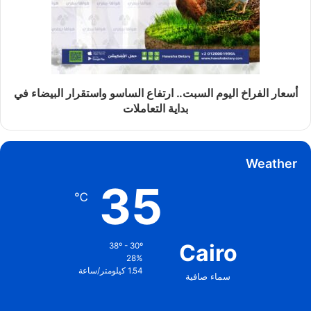
أسعار الفراخ اليوم السبت.. ارتفاع الساسو واستقرار البيضاء في
بداية التعاملات
Weather
35
℃
Cairo
38º - 30º
28%
1.54 كيلومتر/ساعة
سماء صافية