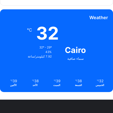
Weather
32
℃
Cairo
32º - 29º
43%
7.92 كيلومتر/ساعة
سماء صافية
39
38
39
38
32
℃
℃
℃
℃
℃
الخميس
الجمعة
السبت
الأحد
الأثنين