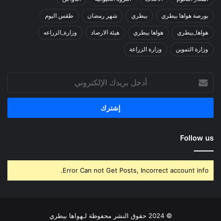
بورصة هواها بيطري
بيطري
شهر رمضان
طقس اليوم
هواها_بيطري
هواها بيطري
هيئة الارصاد
وزارة_الزراعه
وزارة التموين
وزارة الزراعة
أدخل
بريدك
الإلكتروني
Follow us
Error Can not Get Posts, Incorrect account info.
© 2024 حقوق النشر محفوظة لـهواها بيطري