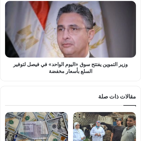
وزير
التموين
يفتتح
سوق
«اليوم
الواحد»
في
فيصل
لتوفير
السلع
وزير التموين يفتتح سوق «اليوم الواحد» في فيصل لتوفير
بأسعار
السلع بأسعار مخفضة
مخفضة
مقالات ذات صلة