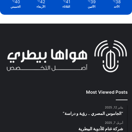
40
42
41
39
38
℃
℃
℃
℃
℃
الأحد
الأثنين
الثلاثاء
الأربعاء
الخميس
Most Viewed Posts
يناير 12, 2025
“الجاموس المصري .. رؤية و دراسة”
أبريل 7, 2025
شركة غنام للأدوية البيطرية