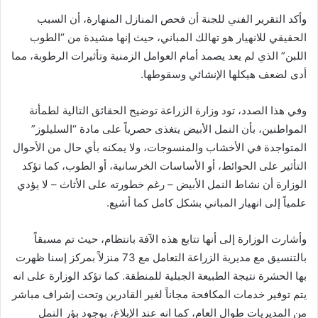
وأكد التقرير الفني للجنة أن فحص المنازل المنهارة، أن السبب
الحقيقي للانهيار هو تهالك المباني، حيث إنها مشيدة من “الطوب
اللبن” الذي لم يعد يصمد أمام العوامل الزمنية وتأثيرات الرطوبة، مما
أدى لضعف هيكلها الإنشائي وسقوطها.
وفي هذا الصدد، تود وزارة الزراعة توضيح الحقائق التالية لطمأنة
المواطنين، بأن النمل الأبيض يتغذى حصرياً على مادة “السليلوز”
المتواجدة في الأخشاب والمنسوجات، ولا يمكنه بأي حال من الأحوال
التأثير على الحوائط، أو الأساسات الخرسانية، أو الطوب، كما تؤكد
الوزارة أن نشاط النمل الأبيض – رغم خطورته على الأثاث – لا يؤدي
علمياً إلى انهيار المباني بشكل كامل كما أشيع.
وأشارت الوزارة إلى أنها تتابع هذه الآفة بانتظام، حيث تم مسبقاً
بالتنسيق مع مديرية الزراعة التعامل مع 73 منزلاً بمركز إسنا ظهرت
بها الحشرة نتيجة الطبيعة الجبلية للمنطقة. كما تؤكد الوزارة على انه
يتم توفير خدمات المكافحة مجاناً لغير القادرين وتحت إشراف مباشر
من المديريات طوال العام، كما انه عند الإبلاغ، بوجود بؤر النمل