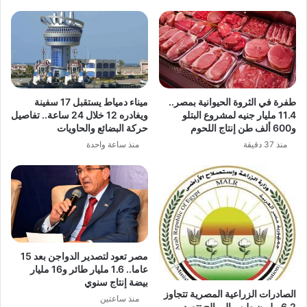
طفرة في الثروة الحيوانية بمصر..
ميناء دمياط يستقبل 17 سفينة
11.4 مليار جنيه لمشروع البتلو
ويغادره 12 خلال 24 ساعة.. تفاصيل
و600 ألف طن إنتاج اللحوم
حركة البضائع والحاويات
منذ 37 دقيقة
منذ ساعة واحدة
مصر تعود لتصدير الدواجن بعد 15
عاما.. 1.6 مليار طائر و16 مليار
بيضة إنتاج سنوي
الصادرات الزراعية المصرية تتجاوز
منذ ساعتين
6.2 مليون طن.. الموالح تتصدر