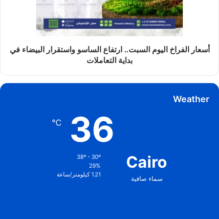
أسعار الفراخ اليوم السبت.. ارتفاع الساسو واستقرار البيضاء في
بداية التعاملات
Weather
36
℃
Cairo
38º - 30º
29%
1.21 كيلومتر/ساعة
سماء صافية