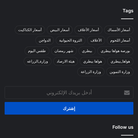
Tags
أسعار الأسماك
أسعار الأعلاف
أسعار البيض
أسعار الكتاكيت
أسعار اللحوم
الأعلاف
الثروة الحيوانية
الدواجن
بورصة هواها بيطري
بيطري
شهر رمضان
طقس اليوم
هواها_بيطري
هواها بيطري
هيئة الارصاد
وزارة_الزراعه
وزارة التموين
وزارة الزراعة
أدخل
بريدك
الإلكتروني
Follow us