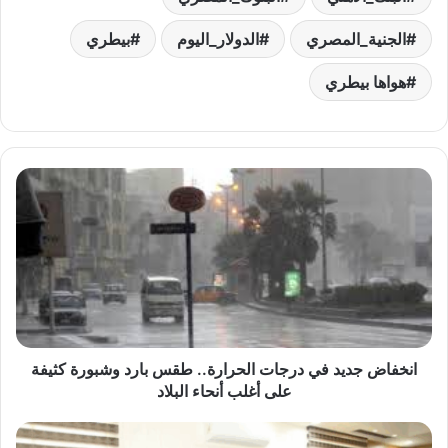
الجنية_المصري
الدولار_اليوم
بيطري
هواها بيطري
انخفاض
جديد
في
درجات
الحرارة..
طقس
بارد
وشبورة
كثيفة
على
انخفاض جديد في درجات الحرارة.. طقس بارد وشبورة كثيفة
أغلب
على أغلب أنحاء البلاد
أنحاء
البلاد
الزراعة