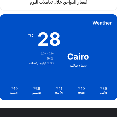
أسعار الدواجن خلال تعاملات اليوم
Weather
28
℃
Cairo
39º - 28º
54%
3.06 كيلومتر/ساعة
سماء صافية
40
39
41
40
39
℃
℃
℃
℃
℃
الأثنين
الثلاثاء
الأربعاء
الخميس
الجمعة