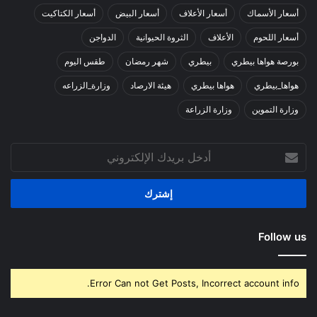
أسعار الأسماك
أسعار الأعلاف
أسعار البيض
أسعار الكتاكيت
أسعار اللحوم
الأعلاف
الثروة الحيوانية
الدواجن
بورصة هواها بيطري
بيطري
شهر رمضان
طقس اليوم
هواها_بيطري
هواها بيطري
هيئة الارصاد
وزارة_الزراعه
وزارة التموين
وزارة الزراعة
أدخل
بريدك
الإلكتروني
Follow us
Error Can not Get Posts, Incorrect account info.