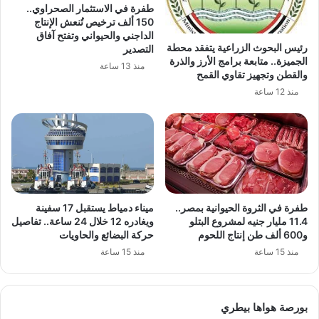
طفرة في الاستثمار الصحراوي..
150 ألف ترخيص تُنعش الإنتاج
الداجني والحيواني وتفتح آفاق
رئيس البحوث الزراعية يتفقد محطة
التصدير
الجميزة.. متابعة برامج الأرز والذرة
منذ 13 ساعة
والقطن وتجهيز تقاوي القمح
منذ 12 ساعة
طفرة في الثروة الحيوانية بمصر..
ميناء دمياط يستقبل 17 سفينة
11.4 مليار جنيه لمشروع البتلو
ويغادره 12 خلال 24 ساعة.. تفاصيل
و600 ألف طن إنتاج اللحوم
حركة البضائع والحاويات
منذ 15 ساعة
منذ 15 ساعة
بورصة هواها بيطري