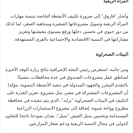
المراه الريفية
وأشار “فاروق” إلى ضرورة تكثيف الأنشطة الخاصة بتنمية مهارات
المرأة الريفية وتمويل مشروعاتها الصغيرة ومتناهية الصغر، لما لذلك
من دور حيوي في تحسين دخلها ورفع مستوى معيشتها وتعزيز
مشاركتها في التنمية الاقتصادية والاجتماعية بالقرى المستهدفة.
البيئات الصحراوية
ومن جانبه، استعرض رئيس البعثة الإشرافية نتائج زيارة الوفد الأخيرة
لمناطق عمل مشروعات الصندوق في عدة محافظات، مشيدًا
بالتقدم المحرز والجهود المبذولة في تنفيذ الأنشطة التنموية، مؤكدا
أن المشروعات المشتركة في مصر، مثل مشروع، تعزيز القدرة على
التكيف في البيئات الصحراوية “برايد”، الذي يتم تنفيذه في محافظة
مطروح وواحة شيوة، إضافة إلى مشروع الاستثمارات الزراعية
المستدامة وتحسين سبل العيش “سيل”، يعدان نموذجا ناجحا للتعاون
الدولي في مجال التنمية الريفية ودعم صغار المزارعين.