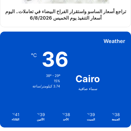
تراجع أسعار الساسو واستقرار الفراخ البيضاء في تعاملات.. اليوم
أسعار التنفيذ يوم الخميس 6/8/2026
Weather
36
℃
Cairo
38º - 29º
15%
3.74 كيلومتر/ساعة
سماء صافية
41
39
38
39
38
℃
℃
℃
℃
℃
الجمعة
السبت
الأحد
الأثنين
الثلاثاء