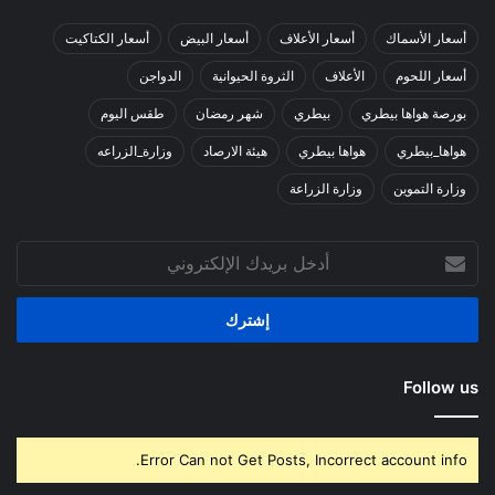
أسعار الأسماك
أسعار الأعلاف
أسعار البيض
أسعار الكتاكيت
أسعار اللحوم
الأعلاف
الثروة الحيوانية
الدواجن
بورصة هواها بيطري
بيطري
شهر رمضان
طقس اليوم
هواها_بيطري
هواها بيطري
هيئة الارصاد
وزارة_الزراعه
وزارة التموين
وزارة الزراعة
أدخل
بريدك
الإلكتروني
Follow us
Error Can not Get Posts, Incorrect account info.