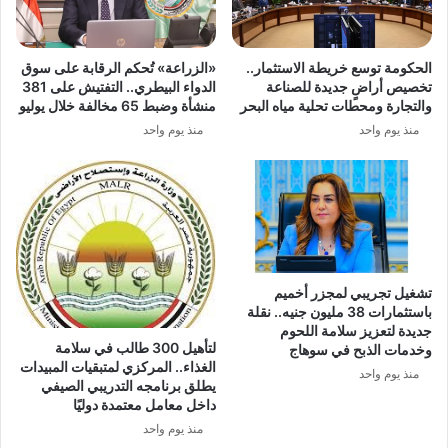
الحكومة توسع خريطة الاستثمار..
«الزراعة» تُحكم الرقابة على سوق
تخصيص أراضٍ جديدة للصناعة
الدواء البيطري.. التفتيش على 381
والتجارة ومحطات تحلية مياه البحر
منشأة وضبط 65 مخالفة خلال يوليو
منذ يوم واحد
منذ يوم واحد
تشغيل تجريبي لمجزر أخميم
باستثمارات 38 مليون جنيه.. نقلة
جديدة لتعزيز سلامة اللحوم
لتأهيل 300 طالب في سلامة
وخدمات الذبح في سوهاج
الغذاء.. المركزي لمتبقيات المبيدات
منذ يوم واحد
يطلق برنامجه التدريبي الصيفي
داخل معامل معتمدة دوليًا
منذ يوم واحد