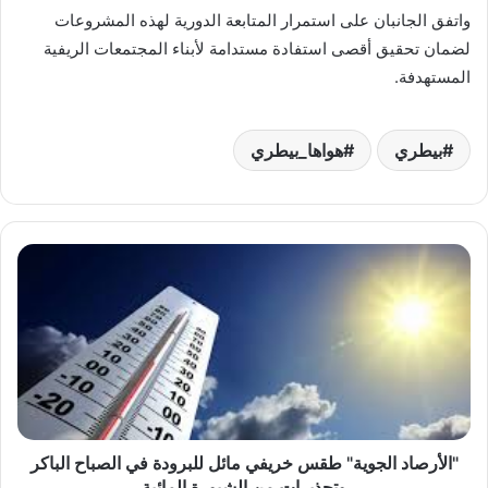
واتفق الجانبان على استمرار المتابعة الدورية لهذه المشروعات
لضمان تحقيق أقصى استفادة مستدامة لأبناء المجتمعات الريفية
المستهدفة.
بيطري
هواها_بيطري
"الأرصاد
الجوية"
طقس
خريفي
مائل
للبرودة
في
الصباح
الباكر
وتحذيرات
"الأرصاد الجوية" طقس خريفي مائل للبرودة في الصباح الباكر
من
وتحذيرات من الشبورة المائية