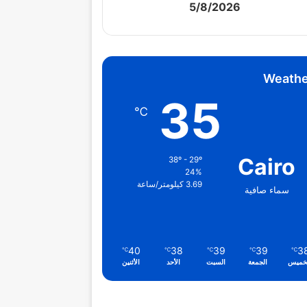
5/8/2026
Weathe
35
℃
Cairo
38º - 29º
24%
3.69 كيلومتر/ساعة
سماء صافية
40
38
39
39
3
℃
℃
℃
℃
℃
خميس
الجمعة
السبت
الأحد
الأثنين