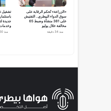
«الزراعة» تُحكم الرقابة على
تشغيل ت
سوق الدواء البيطري.. التفتيش
على 381 منشأة وضبط 65
جديدة لت
مخالفة خلال يوليو
وخدمات 
منذ 34 دقيقة
منذ 50 دقيقة