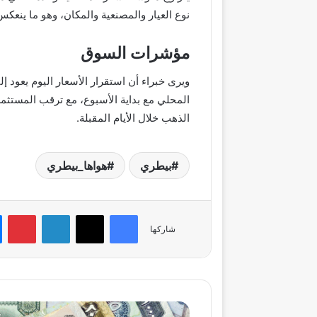
نوع العيار والمصنعية والمكان، وهو ما ينعك
مؤشرات السوق
ويرى خبراء أن استقرار الأسعار اليوم يعود إ
المحلي مع بداية الأسبوع، مع ترقب المستثمر
الذهب خلال الأيام المقبلة.
بيطري
هواها_بيطري
فيسبوك
‫X
لينكدإن
بي
شاركها
12.92