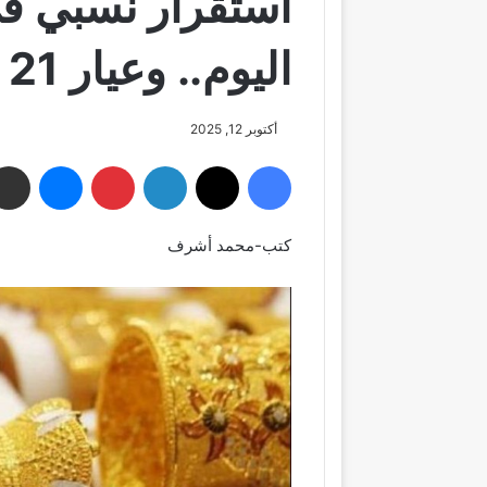
استقرار نسبي ف
اليوم.. وعيار 21 يسجل 5395 جنيهًا
أكتوبر 12, 2025
فيسبوك
‫X
لينكدإن
بينتيريست
ماسنجر
كتب-محمد أشرف