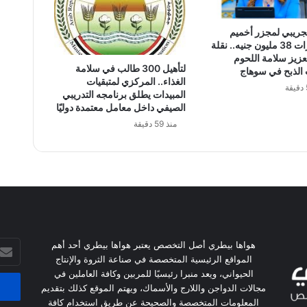
جريبي لمجزر أخميم
باستثمارات 38 مليون جنيه.. نقلة
عزيز سلامة اللحوم
لتأهيل 300 طالب في سلامة
الذبح في سوهاج
الغذاء.. المركزي لمتبقيات
المبيدات يطلق برنامجه التدريبي
الصيفي داخل معامل معتمدة دوليًا
منذ 59 دقيقة
أدخل
هواها بيطري أصل التخصص يعتبر هواها بيطري أحد أهم
بريدك
المواقع الرئيسية المتخصصة في صناعة الثروة والإنتاج
الإلكت
الحيواني، ويعد منبرا رئيسيًا للمربين وكافة العاملين في
مجالات الدواجن واللارج والأسماك، ويهتم الموقع كذلك بتقديم
المعلومات المتخصصة والصحيحة عن طريق استخدام كافة