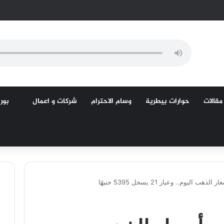
مقالات
حوارات بيطرية
وسام الاحترام
شركات و اعمال
بورص
ليوم.. وعيار 21 يسجل 5395 جنيهًا