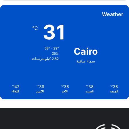
Weather
31
℃
Cairo
38º - 29º
35%
2.82 كيلومتر/ساعة
سماء صافية
42
39
38
38
38
℃
℃
℃
℃
℃
الجمعة
السبت
الأحد
الأثنين
الثلاثاء