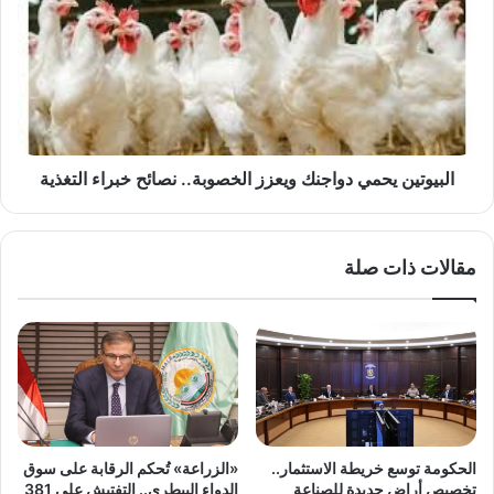
دواجنك
ويعزز
الخصوبة..
نصائح
خبراء
التغذية
البيوتين يحمي دواجنك ويعزز الخصوبة.. نصائح خبراء التغذية
مقالات ذات صلة
الحكومة توسع خريطة الاستثمار..
«الزراعة» تُحكم الرقابة على سوق
تخصيص أراضٍ جديدة للصناعة
الدواء البيطري.. التفتيش على 381