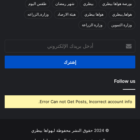
بورصة هواها بيطري
بيطري
شهر رمضان
طقس اليوم
هواها_بيطري
هواها بيطري
هيئة الارصاد
وزارة_الزراعه
وزارة التموين
وزارة الزراعة
أدخل
بريدك
الإلكتروني
Follow us
Error Can not Get Posts, Incorrect account info.
© 2024 حقوق النشر محفوظة لـهواها بيطري