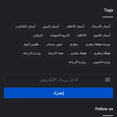
Tags
أسعار الأسماك
أسعار الأعلاف
أسعار البيض
أسعار الكتاكيت
أسعار اللحوم
الأعلاف
الثروة الحيوانية
الدواجن
بورصة هواها بيطري
بيطري
شهر رمضان
طقس اليوم
هواها_بيطري
هواها بيطري
هيئة الارصاد
وزارة_الزراعه
وزارة التموين
وزارة الزراعة
أدخل
بريدك
الإلكتروني
Follow us