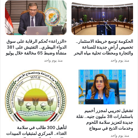
الحكومة توسع خريطة الاستثمار..
«الزراعة» تُحكم الرقابة على سوق
تخصيص أراضٍ جديدة للصناعة
الدواء البيطري.. التفتيش على 381
والتجارة ومحطات تحلية مياه البحر
منشأة وضبط 65 مخالفة خلال يوليو
منذ يوم واحد
منذ يوم واحد
تشغيل تجريبي لمجزر أخميم
باستثمارات 38 مليون جنيه.. نقلة
جديدة لتعزيز سلامة اللحوم
لتأهيل 300 طالب في سلامة
وخدمات الذبح في سوهاج
الغذاء.. المركزي لمتبقيات المبيدات
منذ يوم واحد