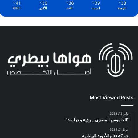
41
39
38
39
38
℃
℃
℃
℃
℃
الجمعة
السبت
الأحد
الأثنين
الثلاثاء
Most Viewed Posts
يناير 12, 2025
“الجاموس المصري .. رؤية و دراسة”
أبريل 7, 2025
شركة غنام للأدوية البيطرية