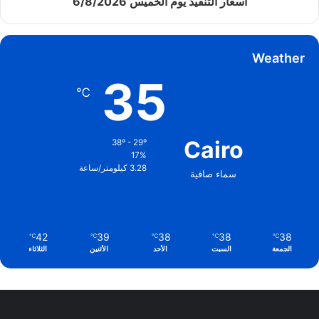
أسعار التنفيذ يوم الخميس 6/8/2026
Weather
35
℃
Cairo
38º - 29º
17%
3.28 كيلومتر/ساعة
سماء صافية
42
39
38
38
38
℃
℃
℃
℃
℃
الجمعة
السبت
الأحد
الأثنين
الثلاثاء