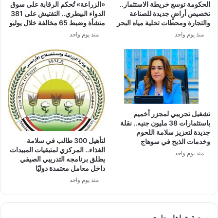
الحكومة توسع خريطة الاستثمار..
«الزراعة» تُحكم الرقابة على سوق
تخصيص أراضٍ جديدة للصناعة
الدواء البيطري.. التفتيش على 381
والتجارة ومحطات تحلية مياه البحر
منشأة وضبط 65 مخالفة خلال يوليو
منذ يوم واحد
منذ يوم واحد
تشغيل تجريبي لمجزر أخميم
باستثمارات 38 مليون جنيه.. نقلة
جديدة لتعزيز سلامة اللحوم
لتأهيل 300 طالب في سلامة
وخدمات الذبح في سوهاج
الغذاء.. المركزي لمتبقيات المبيدات
منذ يوم واحد
يطلق برنامجه التدريبي الصيفي
داخل معامل معتمدة دوليًا
منذ يوم واحد
بورصة هواها بيطري