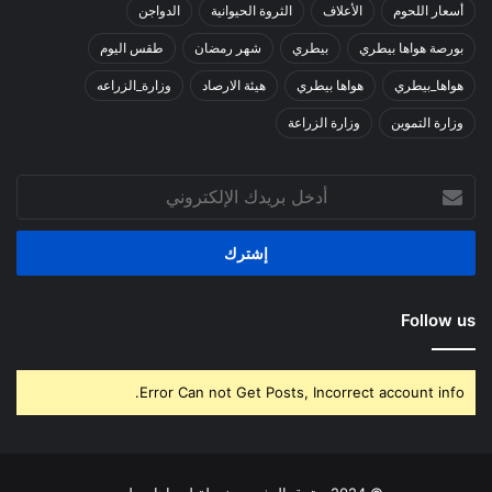
أسعار اللحوم
الأعلاف
الثروة الحيوانية
الدواجن
بورصة هواها بيطري
بيطري
شهر رمضان
طقس اليوم
هواها_بيطري
هواها بيطري
هيئة الارصاد
وزارة_الزراعه
وزارة التموين
وزارة الزراعة
أدخل
بريدك
الإلكتروني
Follow us
Error Can not Get Posts, Incorrect account info.