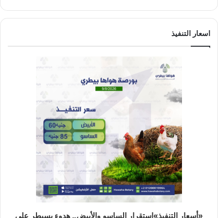
اسعار التنفيذ
«أسعار التنفيذ»استقرار الساسو والأبيض.. هدوء يسيطر على