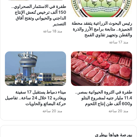
طفرة في الاستثمار الصحراوي..
150 ألف ترخيص تُنعش الإنتاج
الداجني والحيواني وتفتح آفاق
رئيس البحوث الزراعية يتفقد محطة
التصدير
الجميزة.. متابعة برامج الأرز والذرة
منذ 18 ساعة
والقطن وتجهيز تقاوي القمح
منذ 17 ساعة
طفرة في الثروة الحيوانية بمصر..
ميناء دمياط يستقبل 17 سفينة
11.4 مليار جنيه لمشروع البتلو
ويغادره 12 خلال 24 ساعة.. تفاصيل
و600 ألف طن إنتاج اللحوم
حركة البضائع والحاويات
منذ 20 ساعة
منذ 20 ساعة
بورصة هواها بيطري