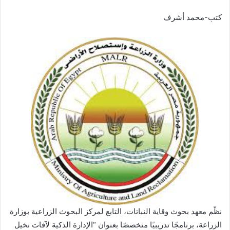
كتب-محمد أشرف
نظّم معهد بحوث وقاية النباتات، التابع لمركز البحوث الزراعية بوزارة
الزراعة، برنامجًا تدريبيًا متخصصًا بعنوان “الإدارة الذكية لآفات نخيل