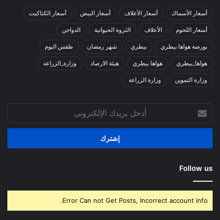
أسعار الأسماك
أسعار الأعلاف
أسعار البيض
أسعار الكتاكيت
أسعار اللحوم
الأعلاف
الثروة الحيوانية
الدواجن
بورصة هواها بيطري
بيطري
شهر رمضان
طقس اليوم
هواها_بيطري
هواها بيطري
هيئة الارصاد
وزارة_الزراعه
وزارة التموين
وزارة الزراعة
أدخل
بريدك
الإلكتروني
Follow us
Error Can not Get Posts, Incorrect account info.