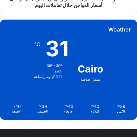
أسعار الدواجن خلال تعاملات اليوم
Weather
31
℃
Cairo
39º - 30º
29%
3.11 كيلومتر/ساعة
سماء صافية
40
39
40
40
39
℃
℃
℃
℃
℃
الأثنين
الثلاثاء
الأربعاء
الخميس
الجمعة