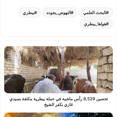
البحث العلمي
النهوض_بجوده
بيطري
هواها_بيطري
تحصين
8,529
رأس
ماشية
في
حملة
بيطرية
مكثفة
بسيدي
غازي
تحصين 8,529 رأس ماشية في حملة بيطرية مكثفة بسيدي
بكفر
غازي بكفر الشيخ
الشيخ
استمرار