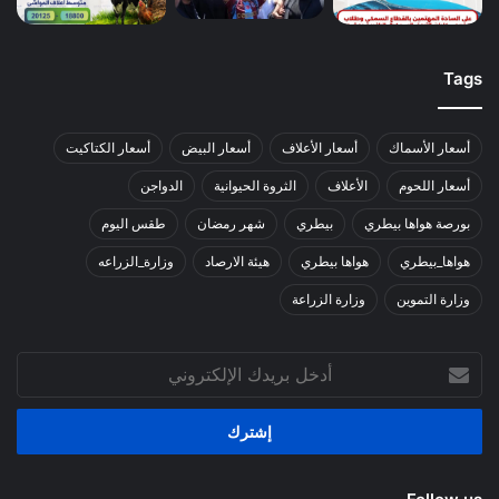
Tags
أسعار الأسماك
أسعار الأعلاف
أسعار البيض
أسعار الكتاكيت
أسعار اللحوم
الأعلاف
الثروة الحيوانية
الدواجن
بورصة هواها بيطري
بيطري
شهر رمضان
طقس اليوم
هواها_بيطري
هواها بيطري
هيئة الارصاد
وزارة_الزراعه
وزارة التموين
وزارة الزراعة
أدخل
بريدك
الإلكتروني