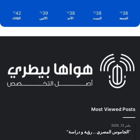
42
39
38
38
38
℃
℃
℃
℃
℃
الجمعة
السبت
الأحد
الأثنين
الثلاثاء
Most Viewed Posts
يناير 12, 2025
“الجاموس المصري .. رؤية و دراسة”