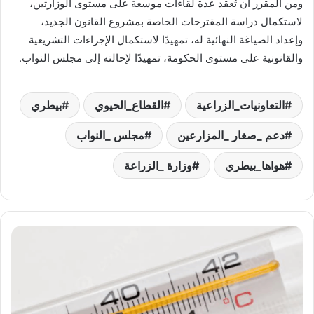
ومن المقرر أن تُعقد عدة لقاءات موسعة على مستوى الوزارتين،
لاستكمال دراسة المقترحات الخاصة بمشروع القانون الجديد،
وإعداد الصياغة النهائية له، تمهيدًا لاستكمال الإجراءات التشريعية
والقانونية على مستوى الحكومة، تمهيدًا لإحالته إلى مجلس النواب.
التعاونيات_الزراعية
القطاع_الحيوي
بيطري
دعم _صغار _المزارعين
مجلس _النواب
هواها_بيطري
وزارة _الزراعة
استمرار
الموجة
شديدة
الحرارة
على
معظم