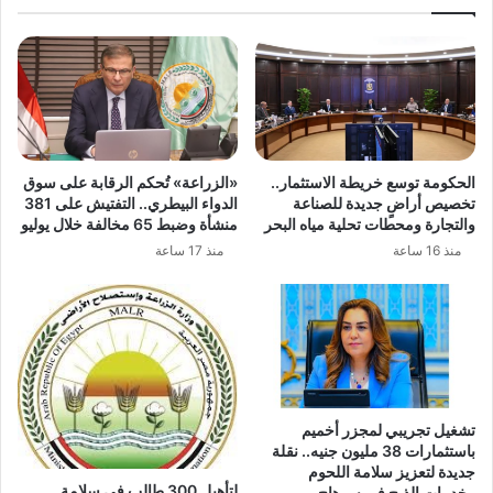
الحكومة توسع خريطة الاستثمار..
«الزراعة» تُحكم الرقابة على سوق
تخصيص أراضٍ جديدة للصناعة
الدواء البيطري.. التفتيش على 381
والتجارة ومحطات تحلية مياه البحر
منشأة وضبط 65 مخالفة خلال يوليو
منذ 16 ساعة
منذ 17 ساعة
تشغيل تجريبي لمجزر أخميم
باستثمارات 38 مليون جنيه.. نقلة
جديدة لتعزيز سلامة اللحوم
لتأهيل 300 طالب في سلامة
وخدمات الذبح في سوهاج