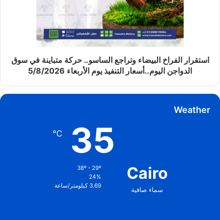
استقرار الفراخ البيضاء وتراجع الساسو.. حركة متباينة في سوق
الدواجن اليوم..أسعار التنفيذ يوم الأربعاء 5/8/2026
Weather
35
℃
Cairo
38º - 29º
24%
3.69 كيلومتر/ساعة
سماء صافية