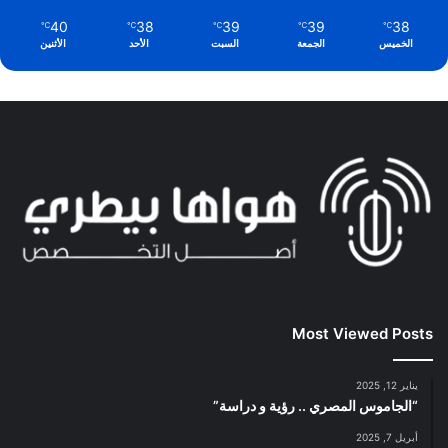
40
38
39
39
38
℃
℃
℃
℃
℃
الخميس
الجمعة
السبت
الأحد
الأثنين
Most Viewed Posts
يناير 12, 2025
“الجاموس المصري .. رؤية و دراسة”
أبريل 7, 2025