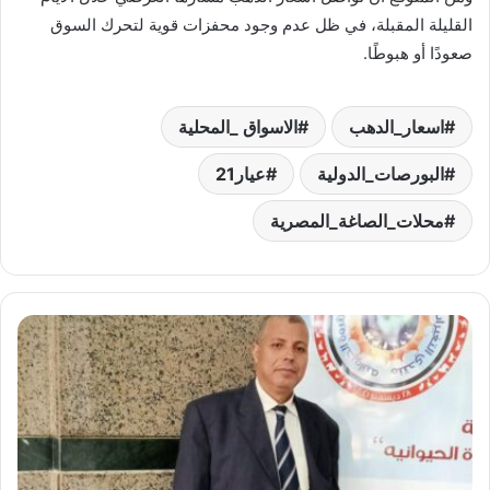
القليلة المقبلة، في ظل عدم وجود محفزات قوية لتحرك السوق
صعودًا أو هبوطًا.
اسعار_الدهب
الاسواق _المحلية
البورصات_الدولية
عيار21
محلات_الصاغة_المصرية
د.
حمدي
الكومي:
التغيرات
المناخية
تؤثر
على
إنتاج