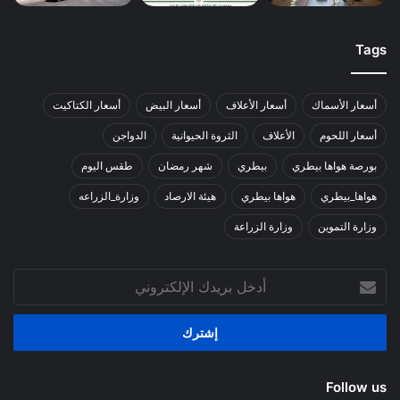
Tags
أسعار الأسماك
أسعار الأعلاف
أسعار البيض
أسعار الكتاكيت
أسعار اللحوم
الأعلاف
الثروة الحيوانية
الدواجن
بورصة هواها بيطري
بيطري
شهر رمضان
طقس اليوم
هواها_بيطري
هواها بيطري
هيئة الارصاد
وزارة_الزراعه
وزارة التموين
وزارة الزراعة
أدخل
بريدك
الإلكتروني
Follow us