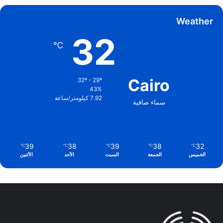
Weather
32
℃
Cairo
32º - 29º
43%
7.92 كيلومتر/ساعة
سماء صافية
39
38
39
38
32
℃
℃
℃
℃
℃
الخميس
الجمعة
السبت
الأحد
الأثنين