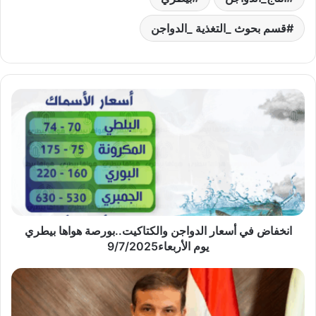
قسم بحوث _التغذية _الدواجن
انخفاض
في
أسعار
الدواجن
والكتاكيت..بورصة
هواها
بيطري
يوم
الأربعاء9/7/2025
انخفاض في أسعار الدواجن والكتاكيت..بورصة هواها بيطري
يوم الأربعاء9/7/2025
وزير
الزراعة
يكلف