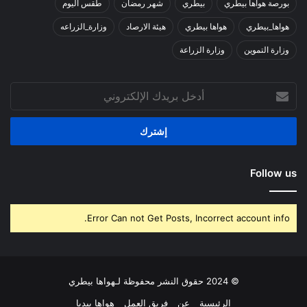
بورصة هواها بيطري
بيطري
شهر رمضان
طقس اليوم
هواها_بيطري
هواها بيطري
هيئة الارصاد
وزارة_الزراعه
وزارة التموين
وزارة الزراعة
أدخل
بريدك
الإلكتروني
Follow us
Error Can not Get Posts, Incorrect account info.
© 2024 حقوق النشر محفوظة لـهواها بيطري
الرئيسية
عن
فريق العمل
هواها بيديا