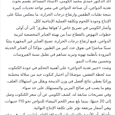
أكد الدكتور حمدي محمد الكومي، الأستاذ المساعد بقسم بحوث
تغذية الدواجن، أن صناعة الدواجن في مصر تواجه تحديات كبيرة
نتيجة تقلبات الطقس وارتفاع درجات الحرارة، ما ينعكس سلبًا على
الإنتاج وجودة اللحوم وتكلفة العملية الإنتاجية ككل.
وأشار الكومي في تصريح خاص لـ”هواها بيطري” إلى أن أولى
خطوات النهوض بالقطاع تبدأ من تهيئة العنابر المخصصة لتربية
الدواجن، فمع ارتفاع درجات الحرارة، تصبح العنابر غير المجهزة بيئيًا
سببًا مباشرًا في نفوق عدد كبير من الطيور، مؤكدًا أن العنابر الحديثة
المزودة بأنظمة تهوية وتبريد تساهم في تقليل نسبة الفيروسات
وتحسين معدلات النمو.
وشدد «خبير تغذية الدواجن» على أهمية التحكم في جودة الكتكوت
منذ لحظة الفقس، موضحًا أن اختيار كتكوت جيد من سلالة محسّنة
وراثيًا يعطي نتائج أفضل في وزن الذبيحة ويقلل من استهلاك العلف،
وهو ما يصب في صالح المربي والمستهلك على حد سواء.
وفي تصريحات سابقة له، كشف الكومي عن أن سعر الكتكوت وصل
إلى 20 جنيهًا، بينما بلغ سعر اللحم البيضاء للدواجن نحو 110 جنيهات،
وهي أسعار مرتفعة تؤثر على تكلفة الإنتاج النهائية.
وأضاف أن الأدوية والفيتامينات المضافة للعلف لها دور كبير في دعم