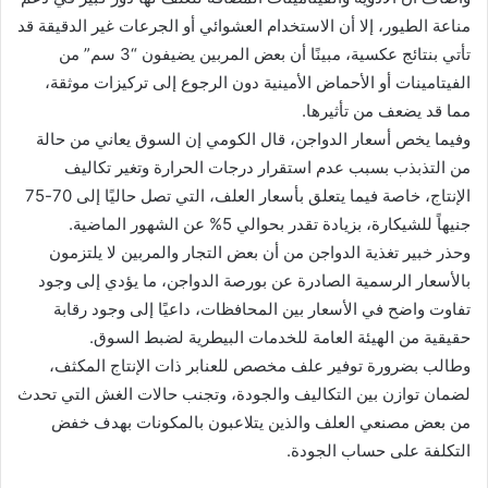
مناعة الطيور، إلا أن الاستخدام العشوائي أو الجرعات غير الدقيقة قد
تأتي بنتائج عكسية، مبينًا أن بعض المربين يضيفون “3 سم” من
الفيتامينات أو الأحماض الأمينية دون الرجوع إلى تركيزات موثقة،
مما قد يضعف من تأثيرها.
وفيما يخص أسعار الدواجن، قال الكومي إن السوق يعاني من حالة
من التذبذب بسبب عدم استقرار درجات الحرارة وتغير تكاليف
الإنتاج، خاصة فيما يتعلق بأسعار العلف، التي تصل حاليًا إلى 70-75
جنيهاً للشيكارة، بزيادة تقدر بحوالي 5% عن الشهور الماضية.
وحذر خبير تغذية الدواجن من أن بعض التجار والمربين لا يلتزمون
بالأسعار الرسمية الصادرة عن بورصة الدواجن، ما يؤدي إلى وجود
تفاوت واضح في الأسعار بين المحافظات، داعيًا إلى وجود رقابة
حقيقية من الهيئة العامة للخدمات البيطرية لضبط السوق.
وطالب بضرورة توفير علف مخصص للعنابر ذات الإنتاج المكثف،
لضمان توازن بين التكاليف والجودة، وتجنب حالات الغش التي تحدث
من بعض مصنعي العلف والذين يتلاعبون بالمكونات بهدف خفض
التكلفة على حساب الجودة.