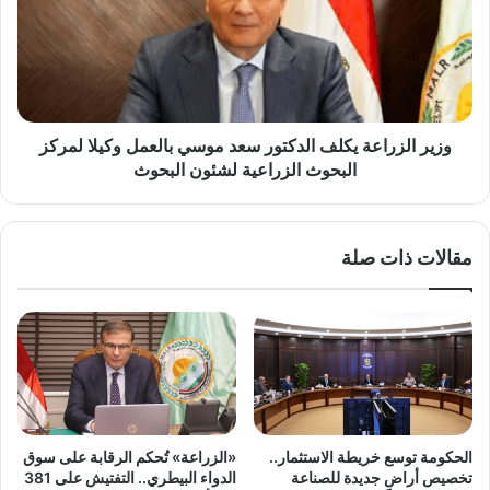
الدكتور
سعد
موسي
بالعمل
وكيلا
لمركز
البحوث
وزير الزراعة يكلف الدكتور سعد موسي بالعمل وكيلا لمركز
الزراعية
البحوث الزراعية لشئون البحوث
لشئون
البحوث
مقالات ذات صلة
الحكومة توسع خريطة الاستثمار..
«الزراعة» تُحكم الرقابة على سوق
تخصيص أراضٍ جديدة للصناعة
الدواء البيطري.. التفتيش على 381