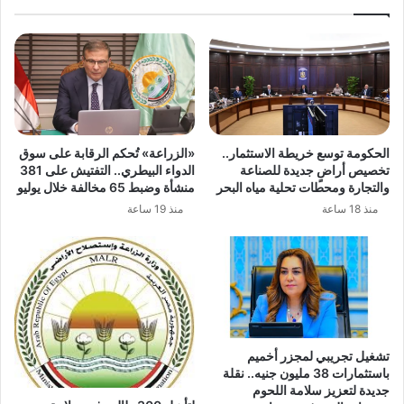
الحكومة توسع خريطة الاستثمار..
«الزراعة» تُحكم الرقابة على سوق
تخصيص أراضٍ جديدة للصناعة
الدواء البيطري.. التفتيش على 381
والتجارة ومحطات تحلية مياه البحر
منشأة وضبط 65 مخالفة خلال يوليو
منذ 18 ساعة
منذ 19 ساعة
تشغيل تجريبي لمجزر أخميم
باستثمارات 38 مليون جنيه.. نقلة
جديدة لتعزيز سلامة اللحوم