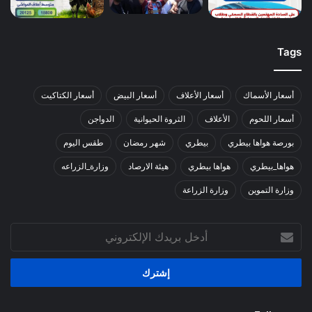
Tags
أسعار الأسماك
أسعار الأعلاف
أسعار البيض
أسعار الكتاكيت
أسعار اللحوم
الأعلاف
الثروة الحيوانية
الدواجن
بورصة هواها بيطري
بيطري
شهر رمضان
طقس اليوم
هواها_بيطري
هواها بيطري
هيئة الارصاد
وزارة_الزراعه
وزارة التموين
وزارة الزراعة
أدخل
بريدك
الإلكتروني