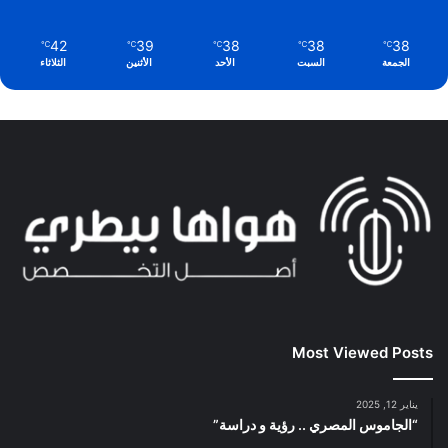
42
39
38
38
38
℃
℃
℃
℃
℃
الجمعة
السبت
الأحد
الأثنين
الثلاثاء
Most Viewed Posts
يناير 12, 2025
“الجاموس المصري .. رؤية و دراسة”