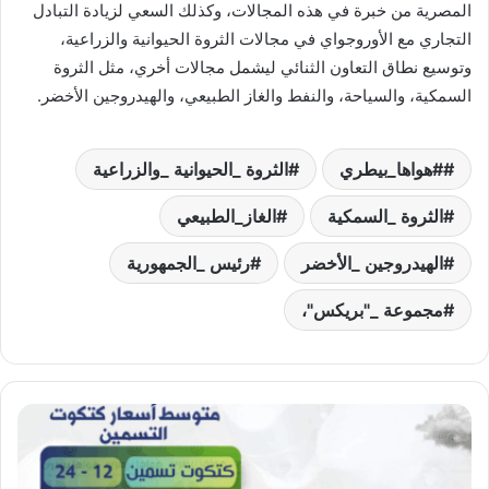
المصرية من خبرة في هذه المجالات، وكذلك السعي لزيادة التبادل
التجاري مع الأوروجواي في مجالات الثروة الحيوانية والزراعية،
وتوسيع نطاق التعاون الثنائي ليشمل مجالات أخري، مثل الثروة
السمكية، والسياحة، والنفط والغاز الطبيعي، والهيدروجين الأخضر.
#هواها_بيطري
الثروة _الحيوانية _والزراعية
الثروة _السمكية
الغاز_الطبيعي
الهيدروجين _الأخضر
رئيس _الجمهورية
مجموعة _"بريكس"،
بورصة
هواها
بيطري
اليوم