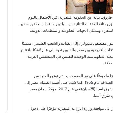
فاروق، نيابة عن الحكومة المصرية، في الاحتفال باليوم
ومتانة العلاقات الثنائية بين البلدين. جاء ذلك بحضور سفير
السفراء وممثلي الجهات الحكومية والمنظمات الدولية.
تور مصطفى مدبولي، إلى القيادة والشعب الفلبيني، متمنيًا
لهم دوام التقدم والازدهار. وأشار إلى أن العلاقات التاريخية بين مصر والفلبين تعود إلى عام 1946 بافتتاح
بعثة الدبلوماسية الوحيدة للفلبين في المنطقتين العربية
لاقة.
ًا ملحوظًا على مر العقود، حيث تم توقيع العديد من
الاتفاقيات ومذكرات التفاهم، أبرزها معاهدة الصداقة عام 1955. كما شدد على أهمية انضمام مصر إلى
معاهدة الصداقة والتعاون لرابطة دول جنوب شرق آسيا (الآسيان) في عام 2017، مؤكدًا إيمان مصر
وب شرق آسيا.
ر إلى موافقة وزارة الزراعة المصرية مؤخرًا على دخول