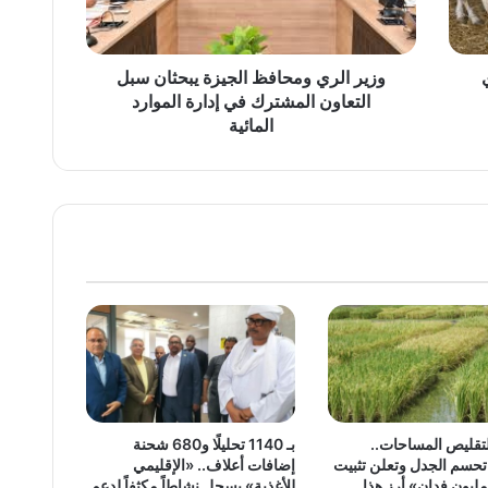
التعاون
المشترك
في
إدارة
وزير الري ومحافظ الجيزة يبحثان سبل
الموارد
التعاون المشترك في إدارة الموارد
المائية
المائية
تقليص المساحات..
بـ 1140 تحليلًا و680 شحنة
حسم الجدل وتعلن تثبيت
إضافات أعلاف.. «الإقليمي
ليون فدان» أرز هذا
للأغذية» يسجل نشاطاً مكثفاً لدعم