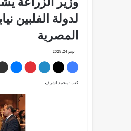
وزير الزراعة يش
لدولة الفلبين ني
المصرية
يونيو 24, 2025
فيسبوك
‫X
لينكدإن
بينتيريست
ماسنجر
كتب-محمد اشرف