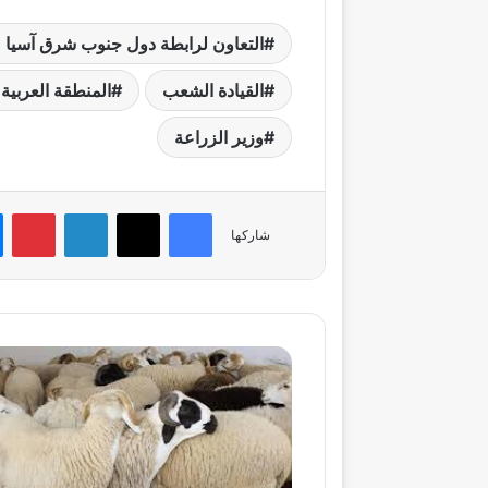
التعاون لرابطة دول جنوب شرق آسيا (
القيادة الشعب
المنطقة العربية 
وزير الزراعة
فيسبوك
‫X
لينكدإن
بي
شاركها
"الإصلاح
الزراعي"
يطرح
البيض
البلدي
والأسماك