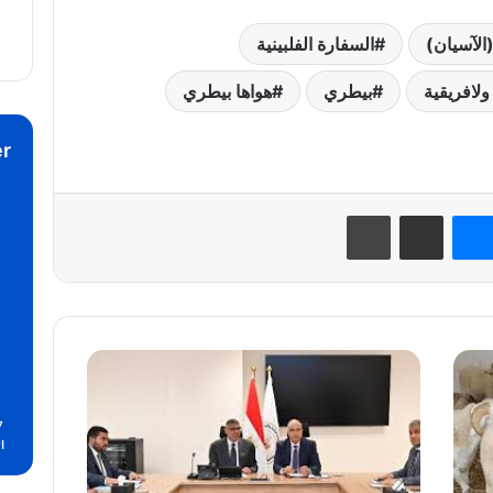
الآسيان)
السفارة الفلبينية
ولافريقية
بيطري
هواها بيطري
r
نتيريست
ماسنجر
مشاركة عبر البريد
طباعة
وزير
الري
ومحافظ
7
الجيزة
ال
يبحثان
سبل