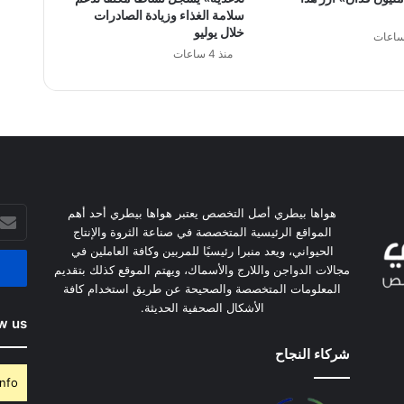
سلامة الغذاء وزيادة الصادرات
خلال يوليو
منذ 4 ساعات
أدخل
هواها بيطري أصل التخصص يعتبر هواها بيطري أحد أهم
بريدك
المواقع الرئيسية المتخصصة في صناعة الثروة والإنتاج
الإلكت
الحيواني، ويعد منبرا رئيسيًا للمربين وكافة العاملين في
مجالات الدواجن واللارج والأسماك، ويهتم الموقع كذلك بتقديم
المعلومات المتخصصة والصحيحة عن طريق استخدام كافة
الأشكال الصحفية الحديثة.
w us
شركاء النجاح
nfo.