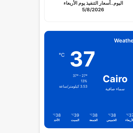
اليوم..أسعار التنفيذ يوم الأربعاء
5/8/2026
Weathe
37
℃
Cairo
37º - 27º
13%
3.53 كيلومتر/ساعة
سماء صافية
38
39
38
38
3
℃
℃
℃
℃
℃
أربعاء
الخميس
الجمعة
السبت
الأحد