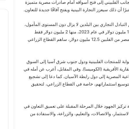
جانب الفلبيني إلى فتح أسواقه أمام صادرات مصرية متميزة
ا أن ذلك سيعزز التجارة البينية ويفتح آفاقًا جديدة للتعاون.
لتبادل التجاري بين البلدين لا يزال دون المستوى المأمول،
حيث بلغت الصادرات المصرية إلى الفلبين 12 مليون دولار في عام 2023، منها 2 مليون دولار فقط
منتجات زراعية. وفي المقابل، بلغت واردات مصر من الفلبين 12.5 مليون دولار، ساهم القطاع الزراعي
وابة للمنتجات الفلبينية ودول جنوب شرق آسيا إلى السوق
لقارية الأفريقية (الكوميسا). وفي المقابل، أعرب عن أمله في
راعية المصرية إلى دول رابطة الآسيان. كما دعا إلى تشجيع
توسيع استثماراتهم، خاصة في القطاع الزراعي، لتحقيق
ية تركيز الجهود خلال المرحلة المقبلة على تعميق التعاون في
ستثمار، والاتصالات، والتعليم، والزراعة، والاستفادة من