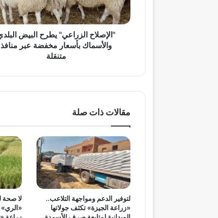
بأسعار
مخفضة
عبر
منافذ
"الإصلاح الزراعي" يطرح البيض البلدي
متنقلة
والأسماك بأسعار مخفضة عبر منافذ
متنقلة
مقالات ذات صلة
لتوفير الدعم ومواجهة التلاعب..
لا صحة ل
«زراعة الجيزة» تكثف جولاتها
«الري» ت
الميدانية لمتابعة صرف الأسمدة
زراعة «م