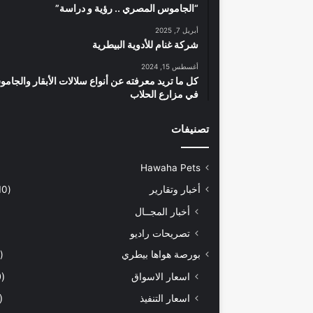
“الجاموس المصري .. رؤية و دراسة”
أبريل 7, 2025
شركة غنام للأدوية البيطرية
أغسطس 15, 2024
كل ما تريد معرفته عن أنواع سلالات الأبقار والجام
في مزارع الحلاب
تصنيفات
Hawaha Pets
أخبار وتقارير
(5٬410)
أخبار المجــال
تصريحات راديو
بورصة هواها بيطري
(925)
اسعار الاسواق
(460)
اسعار التنفيذ
(170)