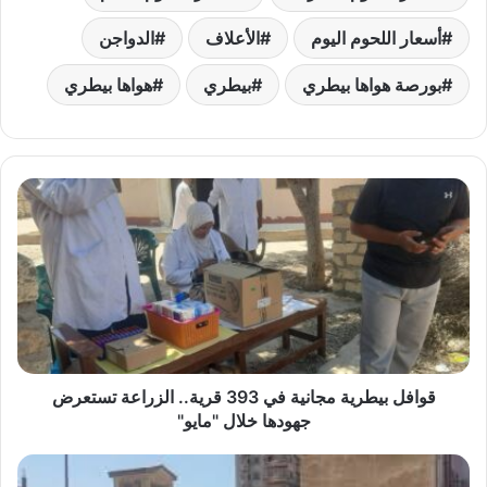
أسعار اللحوم اليوم
الأعلاف
الدواجن
بورصة هواها بيطري
بيطري
هواها بيطري
قوافل
بيطرية
مجانية
في
393
قرية..
الزراعة
تستعرض
جهودها
خلال
قوافل بيطرية مجانية في 393 قرية.. الزراعة تستعرض
"مايو"
جهودها خلال "مايو"
أكثر
من