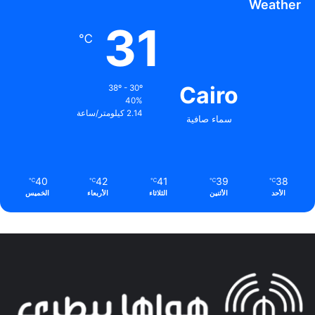
Weather
31
℃
Cairo
38º - 30º
40%
2.14 كيلومتر/ساعة
سماء صافية
40
42
41
39
38
℃
℃
℃
℃
℃
الأحد
الأثنين
الثلاثاء
الأربعاء
الخميس