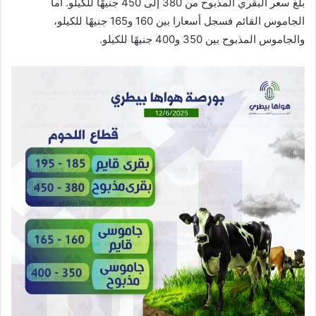
بلغ سعر البقري المذبوح من 380 إلى 450 جنيهًا للكيلو. أما
الجاموس القائم فسجل أسعارا بين 160 و165 جنيهًا للكيلو،
والجاموس المذبوح بين 350 و400 جنيهًا للكيلو.