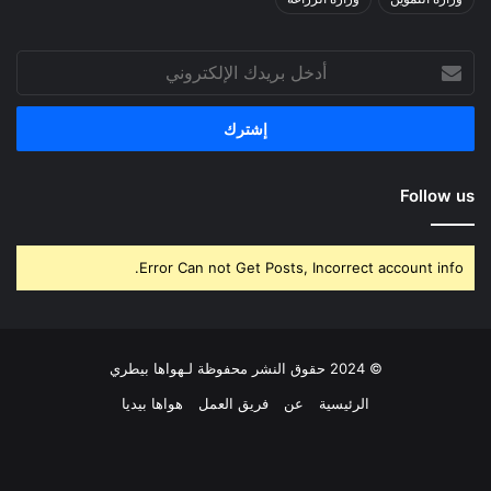
أدخل
بريدك
الإلكتروني
Follow us
Error Can not Get Posts, Incorrect account info.
© 2024 حقوق النشر محفوظة لـهواها بيطري
الرئيسية
عن
فريق العمل
هواها بيديا
فيسبوك
‫X
بينتيريست
لينكدإن
‫YouTube
انستقرام