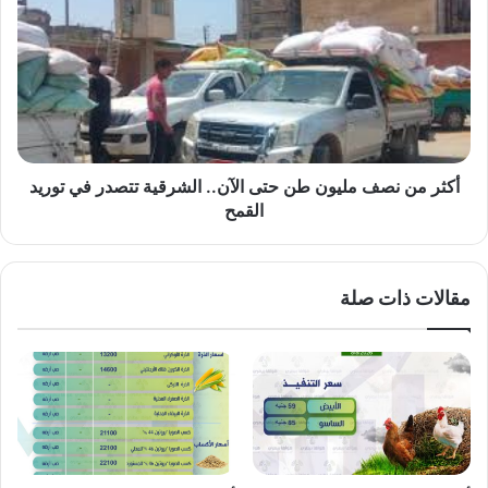
نصف
مليون
طن
حتى
الآن..
الشرقية
تتصدر
في
أكثر من نصف مليون طن حتى الآن.. الشرقية تتصدر في توريد
توريد
القمح
القمح
مقالات ذات صلة