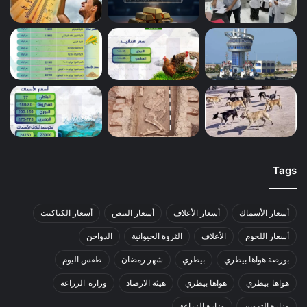
Tags
أسعار الأسماك
أسعار الأعلاف
أسعار البيض
أسعار الكتاكيت
أسعار اللحوم
الأعلاف
الثروة الحيوانية
الدواجن
بورصة هواها بيطري
بيطري
شهر رمضان
طقس اليوم
هواها_بيطري
هواها بيطري
هيئة الارصاد
وزارة_الزراعه
وزارة التموين
وزارة الزراعة