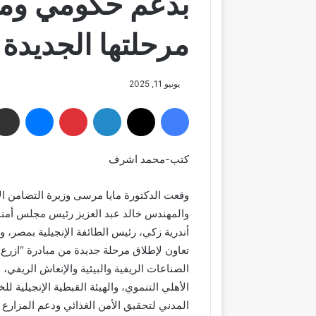
بدعم حكومي ومج
مرحلتها الجديدة
يونيو 11, 2025
فيسبوك
‫X
لينكدإن
بينتيريست
ماسنجر
كتب-محمد اشرف
وقعت الدكتورة مايا مرسى وزيرة التضامن ال
والمهندس خالد عبد العزيز رئيس مجلس أمناء
أندرية زكي، رئيس الطائفة الإنجيلية بمصر، و
تعاون لإطلاق مرحلة جديدة من مبادرة “ازرع
الصناعات الريفية والبيئية والإنعاش الريفي،
الأهلي التنموي، والهيئة القبطية الإنجيلية 
المدني لتحقيق الأمن الغذائي ودعم المزارع