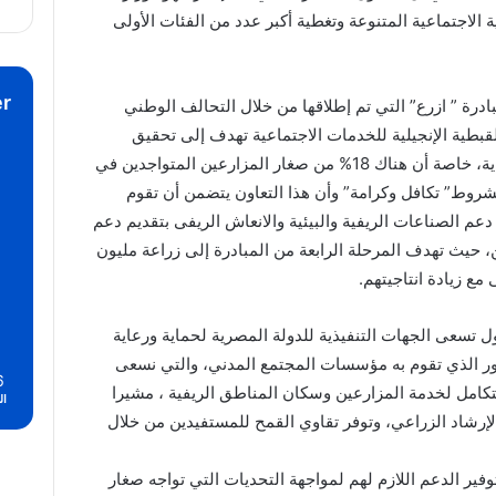
 الاجتماعية المتنوعة وتغطية أكبر عدد من الفئات الأولى
r
درة ” ازرع” التي تم إطلاقها من خلال التحالف الوطني
القبطية الإنجيلية للخدمات الاجتماعية تهدف إلى تحقيق
الحماية الاجتماعية ودعم الأسر الأولى بالرعاية، خاصة أن هناك 18% من صغار المزارعين المتواجدين في
شروط” تكافل وكرامة” وأن هذا التعاون يتضمن أن تقوم
م الصناعات الريفية والبيئية والانعاش الريفى بتقديم دعم
رعين، حيث تهدف المرحلة الرابعة من المبادرة إلى زراعة مليون
ع زيادة انتاجيتهم.
كول تسعى الجهات التنفيذية للدولة المصرية لحماية ورعاية
ر الذي تقوم به مؤسسات المجتمع المدني، والتي نسعى
6
كامل لخدمة المزارعين وسكان المناطق الريفية ، مشيرا
ال
لإرشاد الزراعي، وتوفر تقاوي القمح للمستفيدين من خلال
فير الدعم اللازم لهم لمواجهة التحديات التي تواجه صغار