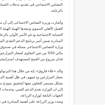
التضامن الاجتماعي فى تقديم تدخلات الحماية
بالرعاية.
وأشارت وزيرة التضامن الاجتماعى إلى أن مبا
للعمل الأهلي التنموي وتنفذها الهيئة الهيئة 
المبادرة ضمن أسر برنامج الدعم النقدي الم
وزارة التضامن الاجتماعى ممثلة في صندوق دع
مالي 50% من ثمن التقاوى لصغار المزا
فدان مزروع من القمح كمستهدف استراتيجى م
‎واكد «علاء فاروق»، إنه من خلال هذا البرتو
صغار المزارعين ودعمهم، في ظل أهمية الدو
بشكل مستمر للتعاون معها لتحقيق نموذج مت
إلي ان الوزارة تقدم الدعم الفني، وخدمات ا
الجهات التابعة لوزارة الزراعة.
وشدد وزير الزراعة على أهمية المبادرة في تو