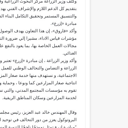
وكلف وزير الزراعة مركز البحوث الزراعية وق
بتقديم كل الدعم اللازم والإشراف الفني بهد
والتنسيق المستمر وتحقيق التكامل البناء الذ
مبادرة «إزرع».
وأكد «فاروق»، إن هذا التعاون يهدف الوصول
مؤشرات قياس الاداء، مشيرا إلي ضرورة الترك
مجالات العمل الخاصة بها، بما يعود بالنفع 
الغذائي.
‎وأكد وزير الزراعة ، إن مبادرة «إزرع» تعتبر
الزراعة و التضامن والتحالف الوطني للعمل ال
الاجتماعية، و نستهدف منها خدمة صغار المز
انتاجية صغار المزارعين كما ونوعا ، وحماية 
تقوم به مؤسسات المجتمع المدني، والتي ن
لخدمة المزارعين وسكان المناطق الريفية.
وقال المهندس خالد عبد العزيز، رئيس مجلس أ
البروتوكول يعزز من دور التحالف في توحيد
“مبادرة ازرع تمثل نموذجًا ناجحًا للتنمية ال