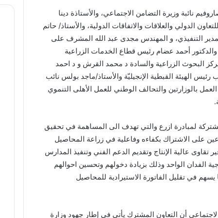
فيم نائبة وزيرة التضامن الاجتماعي، والأستاذة دينا
اون الدولي والعلاقات والاتفاقات الدولية، والأستاذ/ حاتم
المدير التنفيذي، و المهندس مجدى عبد الله المشرف على
، والدكتور أحمد عضام رئيس قطاع الخدمات الزراعية
ركز البحوث الزراعية والسادة د محمد القرش و د احمد
رئيس الهيئة القبطية الإنجيليّة والأستاذ/ماجد بولس نائب
 العمل بالوزارتين والتحالف الوطني للعمل الأهلى التنموي
.
مشتركة لمبادرة ازرع والتي تهدف الى المساهمة في تحقيق
عين على الاشتراك بكفاءه وفاعلية في زراعة المحاصيل
 تقاوى عالية الإنتاج وتقديم الدعم الفني وتنفيذ المدارس
ية الفدان الواحد وذلك بزيادة دخولهم وتحسين احوالهم
 يسهم في تقليل الفاتورة الاستيرادية للمحاصيل
لاجتماعي أن التعاون المشترك يأتي فى إطار جهود وزارة