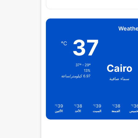
Weathe
37
℃
Cairo
37º - 29º
13%
6.97 كيلومتر/ساعة
سماء صافية
39
38
39
38
3
℃
℃
℃
℃
℃
خميس
الجمعة
السبت
الأحد
الأثنين