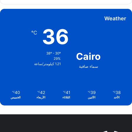
Weather
36
℃
Cairo
38º - 30º
29%
1.21 كيلومتر/ساعة
سماء صافية
40
42
41
39
38
℃
℃
℃
℃
℃
الأحد
الأثنين
الثلاثاء
الأربعاء
الخميس