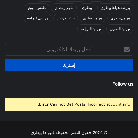
بورصة هواها بيطري
بيطري
شهر رمضان
طقس اليوم
هواها_بيطري
هواها بيطري
هيئة الارصاد
وزارة_الزراعه
وزارة التموين
وزارة الزراعة
أدخل
بريدك
الإلكتروني
Follow us
Error Can not Get Posts, Incorrect account info.
© 2024 حقوق النشر محفوظة لـهواها بيطري