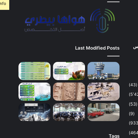
nfo.
وس
Last Modified Posts
(43)
(53)
(9)
Tags