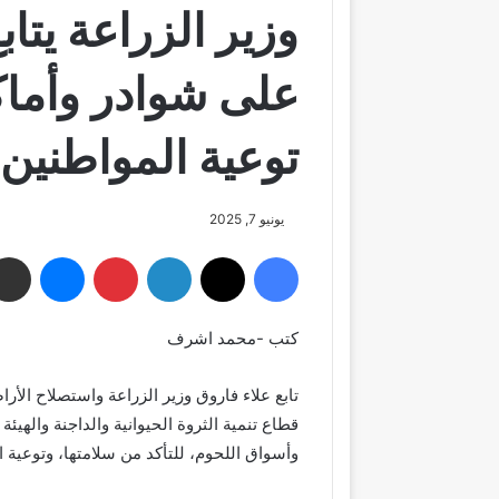
وزير الزراعة يتا
على شوادر وأماك
توعية المواطنين
يونيو 7, 2025
فيسبوك
‫X
لينكدإن
بينتيريست
ماسنجر
كتب -محمد اشرف
تابع علاء فاروق وزير الزراعة واستصلاح الأ
قطاع تنمية الثروة الحيوانية والداجنة والهيئ
وأسواق اللحوم، للتأكد من سلامتها، وتوعية ا