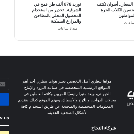
السعار.. أسوان تكثف
توريد 678 ألف طن قمح في
حصين الكلاب الحرة
الشرقية.. تحذير من استخدام
لمواطنين
المحصول المحلي بالمطاحن
والمزارع السمكية
منذ 8 ساعات
أدخل
هواها بيطري أصل التخصص يعتبر هواها بيطري أحد أهم
بريدك
المواقع الرئيسية المتخصصة في صناعة الثروة والإنتاج
الإلكت
الحيواني، ويعد منبرا رئيسيًا للمربين وكافة العاملين في
مجالات الدواجن واللارج والأسماك، ويهتم الموقع كذلك بتقديم
المعلومات المتخصصة والصحيحة عن طريق استخدام كافة
الأشكال الصحفية الحديثة.
w us
شركاء النجاح