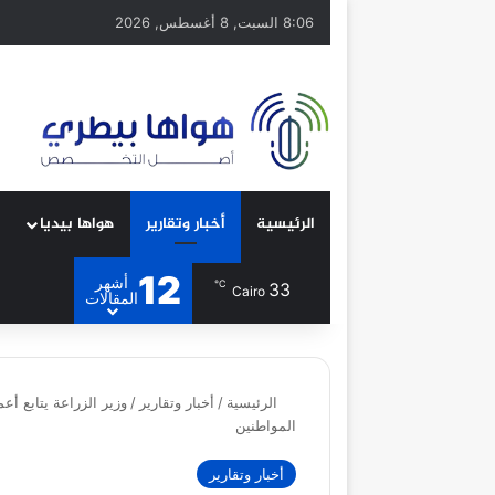
8:06 السبت, 8 أغسطس, 2026
الرئيسية
أخبار وتقارير
هواها بيديا
12
أشهر
℃
33
Cairo
المقالات
الرئيسية
/
أخبار وتقارير
/
وزير الزراعة يتابع أ
المواطنين
أخبار وتقارير