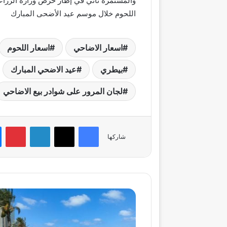
والمستمرة تأتي في إطار حرص وزارة الزراع
اللحوم خلال موسم عيد الأضحى المبارك
اسعار الاضاحي
اسعار اللحوم
بيطري
عيد الاضحي المبارك
لجان المرور على شوادر بيع الاضاحي
فيسبوك
‫X
لينكدإن
بي
شاركها
ارتفاع
الحرارة
والصعيد
يسجل