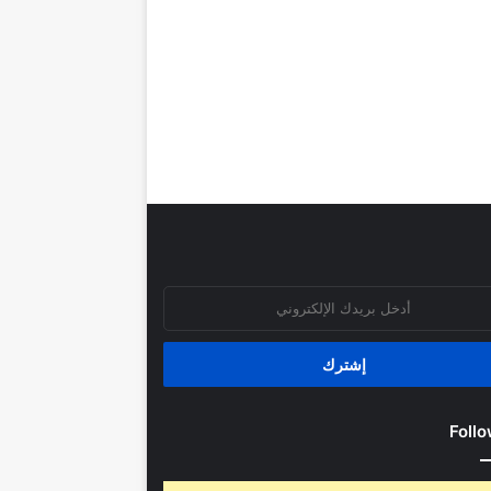
روني
Follo