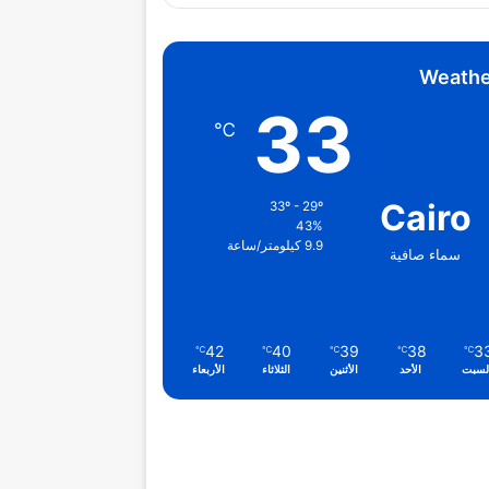
Weathe
33
℃
Cairo
33º - 29º
43%
9.9 كيلومتر/ساعة
سماء صافية
42
40
39
38
3
℃
℃
℃
℃
℃
لسبت
الأحد
الأثنين
الثلاثاء
الأربعاء