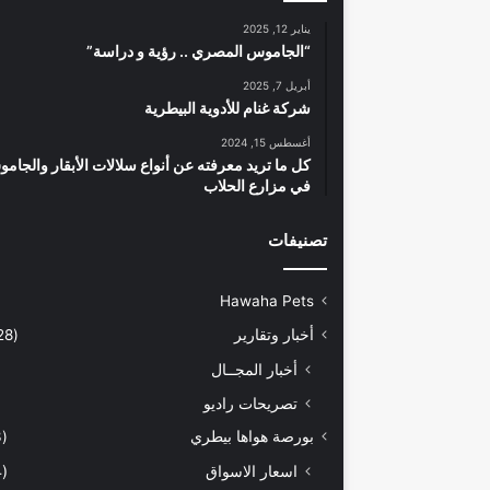
يناير 12, 2025
“الجاموس المصري .. رؤية و دراسة”
أبريل 7, 2025
شركة غنام للأدوية البيطرية
أغسطس 15, 2024
كل ما تريد معرفته عن أنواع سلالات الأبقار والجام
في مزارع الحلاب
تصنيفات
Hawaha Pets
أخبار وتقارير
(5٬428)
أخبار المجــال
تصريحات راديو
بورصة هواها بيطري
(933)
اسعار الاسواق
(464)