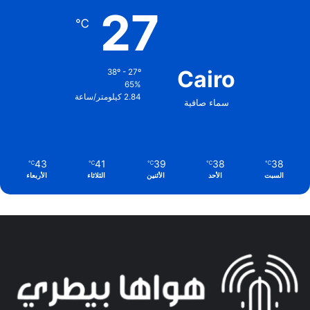
27
℃
Cairo
38º - 27º
65%
2.84 كيلومتر/ساعة
سماء صافية
43
41
39
38
38
℃
℃
℃
℃
℃
السبت
الأحد
الأثنين
الثلاثاء
الأربعاء