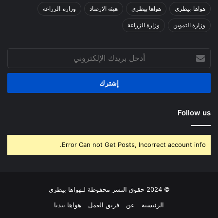
هواها_بيطري
هواها بيطري
هيئة الارصاد
وزارة_الزراعه
وزارة التموين
وزارة الزراعة
أدخل
بريدك
الإلكتروني
Follow us
Error Can not Get Posts, Incorrect account info.
© 2024 حقوق النشر محفوظة لـهواها بيطري
الرئيسية
عن
فريق العمل
هواها بيديا