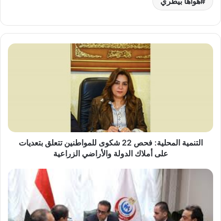
هواها بيطري
التنمية
المحلية:
فحص
22
شكوى
للمواطنين
تتعلق
بتعديات
على
أملاك
التنمية المحلية: فحص 22 شكوى للمواطنين تتعلق بتعديات
الدولة
على أملاك الدولة والأراضي الزراعية
والأراضي
الزراعية
"الصحة"
تشدد
الرقابة
على
تداول